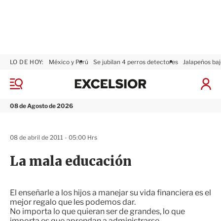
LO DE HOY:
México y Perú
Se jubilan 4 perros detectores
Jalapeños baj
E
x
M
I
c
e
n
n
e
i
08 de Agosto de 2026
ú
l
c
s
i
i
a
08 de abril de 2011 - 05:00 Hrs
o
r
r
S
La mala educación
e
s
i
ó
El enseñarle a los hijos a manejar su vida financiera es el
n
mejor regalo que les podemos dar.
No importa lo que quieran ser de grandes, lo que
importa es que aprendan a administrarse.