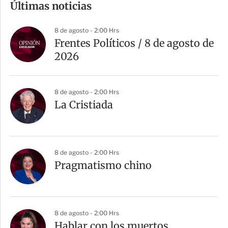
Últimas noticias
p
a
8 de agosto - 2:00 Hrs
r
Frentes Políticos / 8 de agosto de
t
2026
i
r
8 de agosto - 2:00 Hrs
La Cristiada
8 de agosto - 2:00 Hrs
Pragmatismo chino
8 de agosto - 2:00 Hrs
Hablar con los muertos