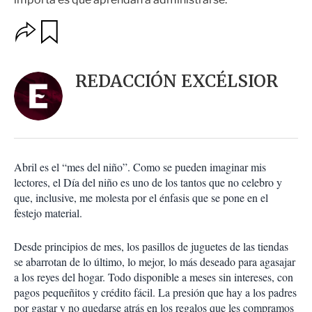
O
G
u
p
a
c
r
i
d
REDACCIÓN EXCÉLSIOR
o
a
n
r
e
s
d
e
c
Abril es el “mes del niño”. Como se pueden imaginar mis
o
lectores, el Día del niño es uno de los tantos que no celebro y
m
que, inclusive, me molesta por el énfasis que se pone en el
p
a
festejo material.
r
t
Desde principios de mes, los pasillos de juguetes de las tiendas
i
se abarrotan de lo último, lo mejor, lo más deseado para agasajar
r
a los reyes del hogar. Todo disponible a meses sin intereses, con
pagos pequeñitos y crédito fácil. La presión que hay a los padres
por gastar y no quedarse atrás en los regalos que les compramos