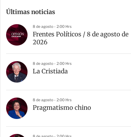
m
Últimas noticias
p
a
8 de agosto - 2:00 Hrs
r
Frentes Políticos / 8 de agosto de
t
2026
i
r
8 de agosto - 2:00 Hrs
La Cristiada
8 de agosto - 2:00 Hrs
Pragmatismo chino
8 de agosto - 2:00 Hrs