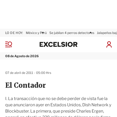
LO DE HOY:
México y Perú
Se jubilan 4 perros detectores
Jalapeños baj
E
x
M
I
c
e
n
n
e
i
08 de Agosto de 2026
ú
l
c
s
i
i
a
07 de abril de 2011 - 05:00 Hrs
o
r
r
S
El Contador
e
s
i
I. La transacción que no se debe perder de vista fue la
ó
que anunciaron ayer en Estados Unidos, Dish Network y
n
Blockbuster. La primera, que preside Charles Ergen,