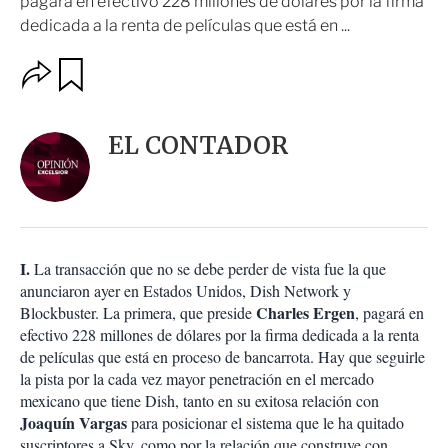
pagará en efectivo 228 millones de dólares por la firma
dedicada a la renta de películas que está en ...
O
G
u
p
a
c
r
i
d
EL CONTADOR
o
a
n
r
e
s
d
e
c
I.
La transacción que no se debe perder de vista fue la que
o
anunciaron ayer en Estados Unidos, Dish Network y
m
Charles Ergen
Blockbuster. La primera, que preside
, pagará en
p
a
efectivo 228 millones de dólares por la firma dedicada a la renta
r
de películas que está en proceso de bancarrota. Hay que seguirle
t
la pista por la cada vez mayor penetración en el mercado
i
mexicano que tiene Dish, tanto en su exitosa relación con
r
Joaquín Vargas
para posicionar el sistema que le ha quitado
suscriptores a Sky, como por la relación que construye con