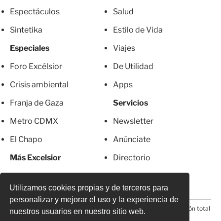
Espectáculos
Salud
Sintetika
Estilo de Vida
Especiales
Viajes
Foro Excélsior
De Utilidad
Crisis ambiental
Apps
Franja de Gaza
Servicios
Metro CDMX
Newsletter
El Chapo
Anúnciate
Más Excelsior
Directorio
Mujeres
Suscripciones
Utilizamos cookies propias y de terceros para
personalizar y mejorar el uso y la experiencia de
© 2026 Todos los derechos reservados. Prohibida la reproducción total
nuestros usuarios en nuestro sitio web.
o parcial, incluyendo cualquier medio electrónico*