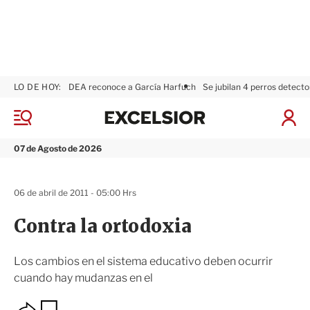
LO DE HOY:
DEA reconoce a García Harfuch
Se jubilan 4 perros detecto
E
x
M
I
c
e
n
n
e
i
07 de Agosto de 2026
ú
l
c
s
i
i
a
06 de abril de 2011 - 05:00 Hrs
o
r
r
S
Contra la ortodoxia
e
s
i
Los cambios en el sistema educativo deben ocurrir
ó
cuando hay mudanzas en el
n
O
G