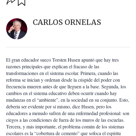
u
p
a
c
r
i
d
CARLOS ORNELAS
o
a
n
r
e
s
d
e
c
El gran educador sueco Torsten Husen apuntó que hay tres
o
razones principales que explican el fracaso de las
m
transformaciones en el sistema escolar. Primera, cuando las
p
a
reforma se inician y ordenan desde la cúspide del poder con
r
frecuencia mueren antes de que lleguen a la base. Segunda, los
t
cambios en el sistema educativo deben ocurrir cuando hay
i
mudanzas en el “ambiente”, en la sociedad en su conjunto. Esto,
r
debería ser evidente por sí mismo, dice Husen, pero los
educadores a menudo sufren de una enfermedad profesional: son
ciegos a las condiciones de fuera de los muros de las escuelas.
Tercera, y más importante, el problema común de los sistemas
escolares es la “cobertura de cemento” que sofoca el espíritu