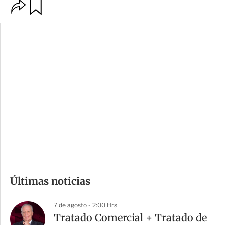
O
G
p
u
c
a
i
r
o
d
n
a
e
r
s
d
e
c
o
m
Últimas noticias
p
a
7 de agosto - 2:00 Hrs
r
Tratado Comercial + Tratado de