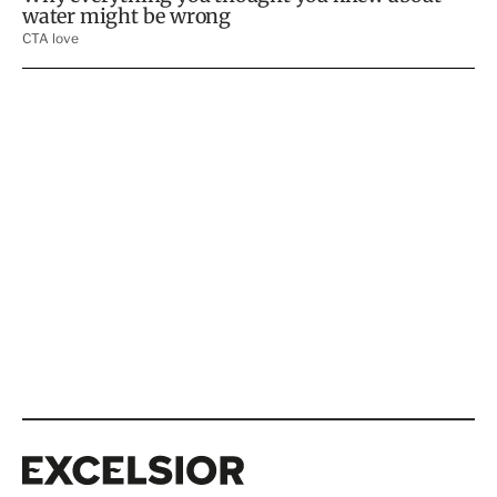
Excelsior
Excelsior