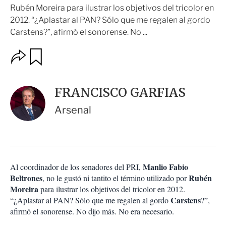
Rubén Moreira para ilustrar los objetivos del tricolor en
2012. “¿Aplastar al PAN? Sólo que me regalen al gordo
Carstens?”, afirmó el sonorense. No ...
O
G
u
p
a
c
r
i
d
FRANCISCO GARFIAS
o
a
n
r
Arsenal
e
s
d
e
c
o
Manlio Fabio
Al coordinador de los senadores del PRI,
m
Beltrones
Rubén
p
, no le gustó ni tantito el término utilizado por
a
Moreira
para ilustrar los objetivos del tricolor en 2012.
r
Carstens
“¿Aplastar al PAN? Sólo que me regalen al gordo
?”,
t
afirmó el sonorense. No dijo más. No era necesario.
i
r