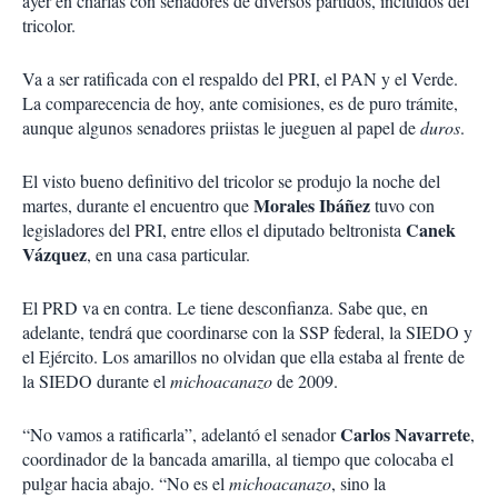
ayer en charlas con senadores de diversos partidos, incluidos del
tricolor.
Va a ser ratificada con el respaldo del PRI, el PAN y el Verde.
La comparecencia de hoy, ante comisiones, es de puro trámite,
aunque algunos senadores priistas le jueguen al papel de
duros
.
El visto bueno definitivo del tricolor se produjo la noche del
Morales Ibáñez
martes, durante el encuentro que
tuvo con
Canek
legisladores del PRI, entre ellos el diputado beltronista
Vázquez
, en una casa particular.
El PRD va en contra. Le tiene desconfianza. Sabe que, en
adelante, tendrá que coordinarse con la SSP federal, la SIEDO y
el Ejército. Los amarillos no olvidan que ella estaba al frente de
la SIEDO durante el
michoacanazo
de 2009.
Carlos Navarrete
“No vamos a ratificarla”, adelantó el senador
,
coordinador de la bancada amarilla, al tiempo que colocaba el
pulgar hacia abajo. “No es el
michoacanazo
, sino la