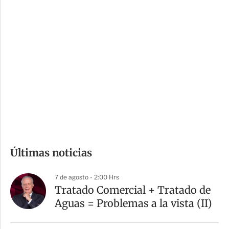
c
a
i
r
o
d
n
a
e
r
s
d
e
c
o
m
Últimas noticias
p
a
7 de agosto - 2:00 Hrs
r
Tratado Comercial + Tratado de
t
Aguas = Problemas a la vista (II)
i