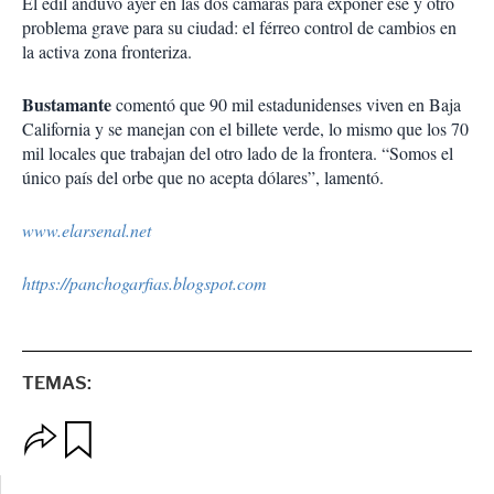
El edil anduvo ayer en las dos cámaras para exponer ése y otro
problema grave para su ciudad: el férreo control de cambios en
la activa zona fronteriza.
Bustamante
comentó que 90 mil estadunidenses viven en Baja
California y se manejan con el billete verde, lo mismo que los 70
mil locales que trabajan del otro lado de la frontera. “Somos el
único país del orbe que no acepta dólares”, lamentó.
www.elarsenal.net
https://panchogarfias.blogspot.com
TEMAS:
O
G
p
u