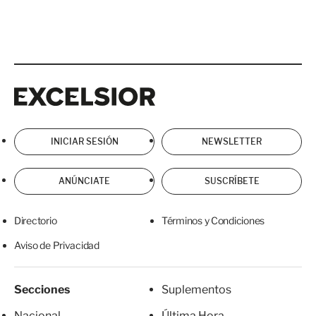
Excelsior
Excelsior
INICIAR SESIÓN
NEWSLETTER
ANÚNCIATE
SUSCRÍBETE
Directorio
Términos y Condiciones
Aviso de Privacidad
Secciones
Suplementos
Nacional
Última Hora