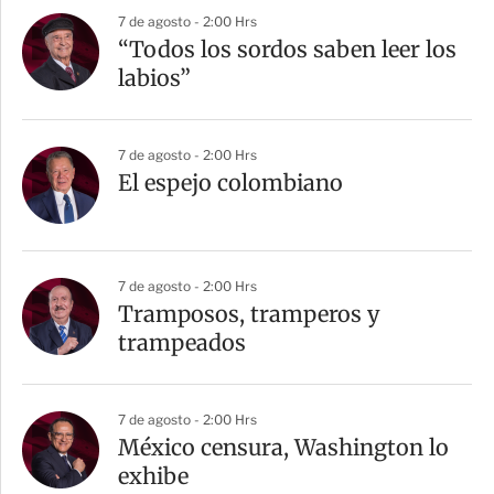
r
7 de agosto - 2:00 Hrs
“Todos los sordos saben leer los
labios”
7 de agosto - 2:00 Hrs
El espejo colombiano
7 de agosto - 2:00 Hrs
Tramposos, tramperos y
trampeados
7 de agosto - 2:00 Hrs
México censura, Washington lo
exhibe