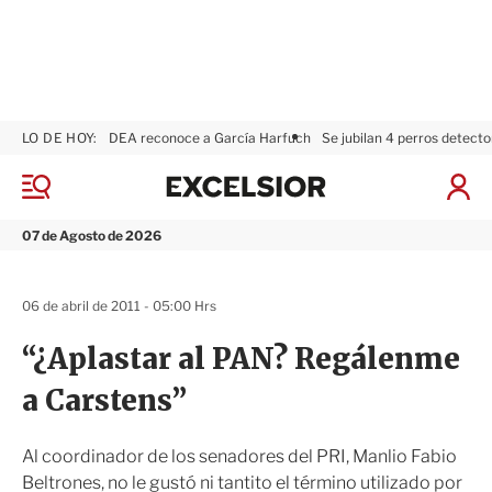
LO DE HOY:
DEA reconoce a García Harfuch
Se jubilan 4 perros detecto
E
x
M
I
c
e
n
n
e
i
07 de Agosto de 2026
ú
l
c
s
i
i
a
06 de abril de 2011 - 05:00 Hrs
o
r
r
S
“¿Aplastar al PAN? Regálenme
e
s
a Carstens”
i
ó
n
Al coordinador de los senadores del PRI, Manlio Fabio
Beltrones, no le gustó ni tantito el término utilizado por