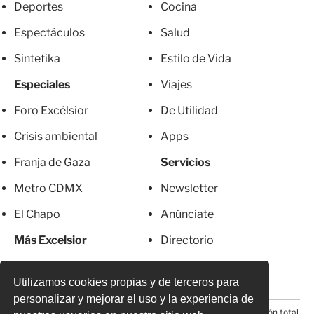
Deportes
Cocina
Espectáculos
Salud
Sintetika
Estilo de Vida
Especiales
Viajes
Foro Excélsior
De Utilidad
Crisis ambiental
Apps
Franja de Gaza
Servicios
Metro CDMX
Newsletter
El Chapo
Anúnciate
Más Excelsior
Directorio
Mujeres
Suscripciones
Utilizamos cookies propias y de terceros para
personalizar y mejorar el uso y la experiencia de
© 2026 Todos los derechos reservados. Prohibida la reproducción total