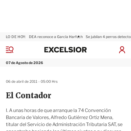
LO DE HOY:
DEA reconoce a García Harfuch
Se jubilan 4 perros detecto
E
x
M
I
c
e
n
n
e
i
07 de Agosto de 2026
ú
l
c
s
i
i
a
06 de abril de 2011 - 05:00 Hrs
o
r
r
S
El Contador
e
s
i
I. A unas horas de que arranque la 74 Convención
ó
Bancaria de Valores, Alfredo Gutiérrez Ortiz Mena,
n
titular del Servicio de Administración Tributaria SAT, se