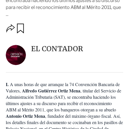
encontraba haciendo los últimos ajustes a su discurso
para recibir el reconocimiento ABM al Mérito 2011, que
...
O
G
u
p
a
c
r
i
d
EL CONTADOR
o
a
n
r
e
s
d
e
c
I.
A unas horas de que arranque la 74 Convención Bancaria de
o
Alfredo Gutiérrez Ortiz Mena
Valores,
, titular del Servicio de
m
Administración Tributaria (SAT), se encontraba haciendo los
p
a
últimos ajustes a su discurso para recibir el reconocimiento
r
ABM al Mérito 2011, que los banqueros otorgan a su abuelo
t
Antonio Ortiz Mena
, fundador del máximo órgano fiscal. Así,
i
los detalles finales del documento se cocinaban en los pasillos de
r
Palacio Nacional, en el Centro Histórico de la Ciudad de