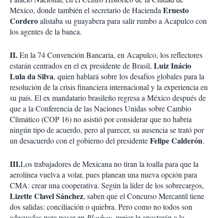
Ernesto
México, donde también el secretario de Hacienda
Cordero
alistaba su guayabera para salir rumbo a Acapulco con
los agentes de la banca.
II.
En la 74 Convención Bancaria, en Acapulco, los reflectores
Luiz Inácio
estarán centrados en el ex presidente de Brasil,
Lula da Silva
, quien hablará sobre los desafíos globales para la
resolución de la crisis financiera internacional y la experiencia en
su país. El ex mandatario brasileño regresa a México después de
que a la Conferencia de las Naciones Unidas sobre Cambio
Climático (COP 16) no asistió por considerar que no habría
ningún tipo de acuerdo, pero al parecer, su ausencia se trató por
Felipe Calderón
un desacuerdo con el gobierno del presidente
.
III.
Los trabajadores de Mexicana no tiran la toalla para que la
aerolínea vuelva a volar, pues planean una nueva opción para
CMA: crear una cooperativa. Según la líder de los sobrecargos,
Lizette Clavel Sánchez
, saben que el Concurso Mercantil tiene
dos salidas: conciliación o quiebra. Pero como no todos son
adecuados para posar en
Playboy
, mejor le apostarán a la