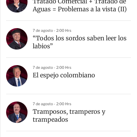
Tratado Comercial + Tratado de
t
Aguas = Problemas a la vista (II)
i
r
7 de agosto - 2:00 Hrs
“Todos los sordos saben leer los
labios”
7 de agosto - 2:00 Hrs
El espejo colombiano
7 de agosto - 2:00 Hrs
Tramposos, tramperos y
trampeados