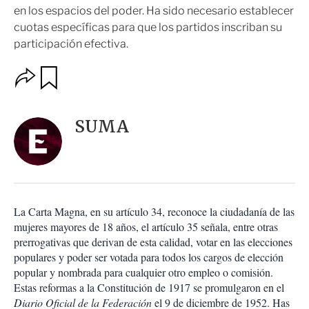
en los espacios del poder. Ha sido necesario establecer
cuotas específicas para que los partidos inscriban su
participación efectiva.
O
G
u
p
a
c
r
i
d
SUMA
o
a
n
r
e
s
d
e
c
La Carta Magna, en su artículo 34, reconoce la ciudadanía de las
o
mujeres mayores de 18 años, el artículo 35 señala, entre otras
m
prerrogativas que derivan de esta calidad, votar en las elecciones
p
a
populares y poder ser votada para todos los cargos de elección
r
popular y nombrada para cualquier otro empleo o comisión.
t
Estas reformas a la Constitución de 1917 se promulgaron en el
i
Diario Oficial de la Federación
el 9 de diciembre de 1952. Has
r