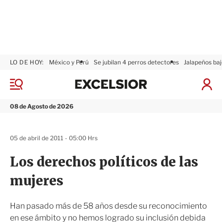
LO DE HOY:
México y Perú
Se jubilan 4 perros detectores
Jalapeños baj
E
x
M
I
c
e
n
n
e
i
08 de Agosto de 2026
ú
l
c
s
i
i
a
05 de abril de 2011 - 05:00 Hrs
o
r
r
S
Los derechos políticos de las
e
s
mujeres
i
ó
n
Han pasado más de 58 años desde su reconocimiento
en ese ámbito y no hemos logrado su inclusión debida