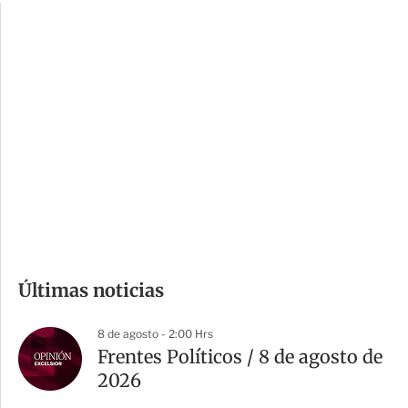
c
a
i
r
o
d
n
a
e
r
s
d
e
c
o
m
Últimas noticias
p
a
8 de agosto - 2:00 Hrs
r
Frentes Políticos / 8 de agosto de
t
2026
i