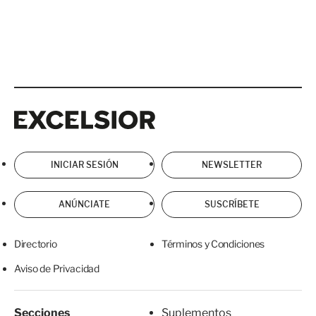
Excelsior
Excelsior
INICIAR SESIÓN
NEWSLETTER
ANÚNCIATE
SUSCRÍBETE
Directorio
Términos y Condiciones
Aviso de Privacidad
Secciones
Suplementos