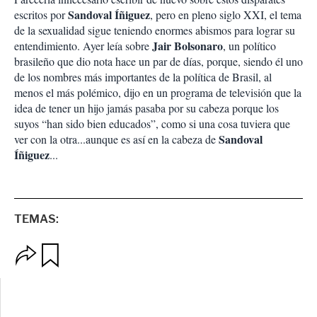
Sandoval Íñiguez
escritos por
, pero en pleno siglo XXI, el tema
de la sexualidad sigue teniendo enormes abismos para lograr su
Jair Bolsonaro
entendimiento. Ayer leía sobre
, un político
brasileño que dio nota hace un par de días, porque, siendo él uno
de los nombres más importantes de la política de Brasil, al
menos el más polémico, dijo en un programa de televisión que la
idea de tener un hijo jamás pasaba por su cabeza porque los
suyos “han sido bien educados”, como si una cosa tuviera que
Sandoval
ver con la otra...aunque es así en la cabeza de
Íñiguez
...
TEMAS:
O
G
p
u
c
a
i
r