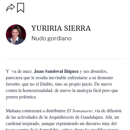
O
G
u
p
a
c
r
i
d
YURIRIA SIERRA
o
a
n
r
Nudo gordiano
e
s
d
e
c
o
Juan Sandoval Íñiguez
Y va de nuez.
y sus absurdos,
m
pareciera que le resulta inevitable enfrentarse a su demonio
p
a
favorito, que no el Diablo, sino su propio juicio. De nuevo
r
contra la homosexualidad, de nuevo la analogía fácil pero que
t
genera polémica.
i
r
Mañana comenzará a distribuirse
El Semanario
, vía de difusión
de las actividades de la Arquidiócesis de Guadalajara. Ahí, un
cardenal inspirado, aunque exprimiendo un discurso muy del
lugar común de la homofobia, critica ahora las modificaciones