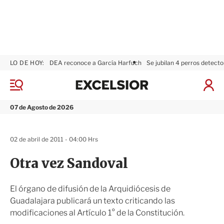
LO DE HOY:
DEA reconoce a García Harfuch
Se jubilan 4 perros detecto
E
x
M
I
c
e
n
n
e
i
07 de Agosto de 2026
ú
l
c
s
i
i
a
02 de abril de 2011 - 04:00 Hrs
o
r
r
S
Otra vez Sandoval
e
s
i
El órgano de difusión de la Arquidiócesis de
ó
Guadalajara publicará un texto criticando las
n
modificaciones al Artículo 1° de la Constitución.