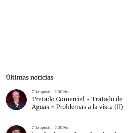
o
d
n
a
e
r
s
d
e
c
o
m
Últimas noticias
p
a
7 de agosto - 2:00 Hrs
r
Tratado Comercial + Tratado de
t
Aguas = Problemas a la vista (II)
i
r
7 de agosto - 2:00 Hrs