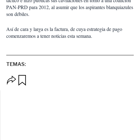
táctico e hizo públicas sus cavilaciones en torno a una coalición
PAN-PRD para 2012, al asumir que los aspirantes blanquiazules
son débiles.
Así de cara y larga es la factura, de cuya estrategia de pago
comenzaremos a tener noticias esta semana.
TEMAS:
O
G
p
u
c
a
i
r
o
d
n
a
e
r