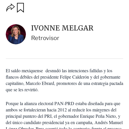
O
G
u
p
a
c
r
i
d
IVONNE MELGAR
o
a
n
r
Retrovisor
e
s
d
e
c
o
El saldo mexiquense desnudó las intenciones fallidas y los
m
flancos débiles del presidente Felipe Calderón y del gobernante
p
a
capitalino, Marcelo Ebrard, promotores de una estrategia pactada
r
que se les revirtió.
t
i
Porque la alianza electoral PAN-PRD estaba diseñada para que
r
ambos se fortalecieran hacia 2012 al reducir los márgenes del
principal puntero del PRI, el gobernador Enrique Peña Nieto, y
del único candidato presidencial ya en campaña, Andrés Manuel
López Obrador. Pero ocurrió todo lo contrario: frente al proceso