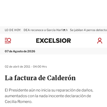
LO DE HOY:
DEA reconoce a García Harfuch
Se jubilan 4 perros detecto
E
x
M
I
c
e
n
n
e
i
07 de Agosto de 2026
ú
l
c
s
i
i
a
02 de abril de 2011 - 04:00 Hrs
o
r
r
S
La factura de Calderón
e
s
i
El Presidente aún no inicia su reparación de daños,
ó
aumentados con la nada inocente declaración de
n
Cecilia Romero.