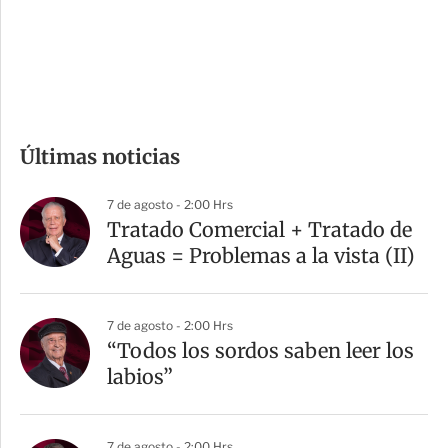
s
d
e
c
o
m
Últimas noticias
p
a
7 de agosto - 2:00 Hrs
r
Tratado Comercial + Tratado de
t
Aguas = Problemas a la vista (II)
i
r
7 de agosto - 2:00 Hrs
“Todos los sordos saben leer los
labios”
7 de agosto - 2:00 Hrs