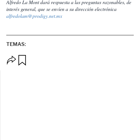
Alfredo La Mont dará respuesta a las preguntas razonables, de
interés general, que se envíen a su dirección electrónica
alfredolam@prodigy.net.mx
TEMAS:
O
G
p
u
c
a
i
r
o
d
n
a
e
r
s
d
e