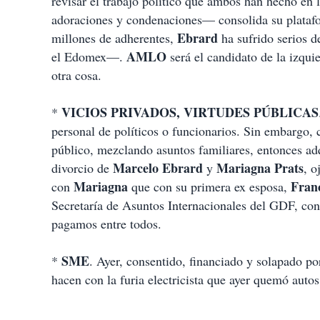
revisar el trabajo político que ambos han hecho en
adoraciones y condenaciones— consolida su platafor
Ebrard
millones de adherentes,
ha sufrido serios d
AMLO
el Edomex—.
será el candidato de la izqui
otra cosa.
VICIOS PRIVADOS, VIRTUDES PÚBLICAS
*
personal de políticos o funcionarios. Sin embargo, c
público, mezclando asuntos familiares, entonces ad
Marcelo Ebrard
Mariagna Prats
divorcio de
y
, o
Mariagna
Fran
con
que con su primera ex esposa,
Secretaría de Asuntos Internacionales del GDF, con
pagamos entre todos.
SME
*
. Ayer, consentido, financiado y solapado po
hacen con la furia electricista que ayer quemó autos