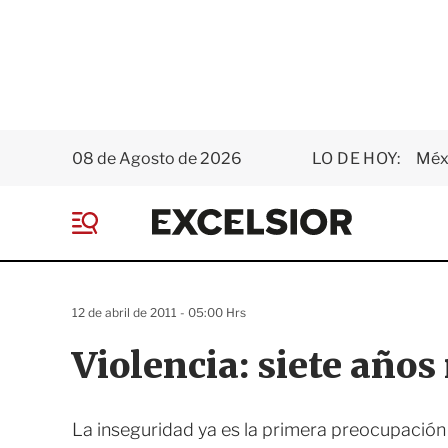
08 de Agosto de 2026
LO DE HOY:
Méxi
E
x
M
c
e
e
n
l
ú
s
12 de abril de 2011 - 05:00 Hrs
i
o
Violencia: siete año
r
La inseguridad ya es la primera preocupación