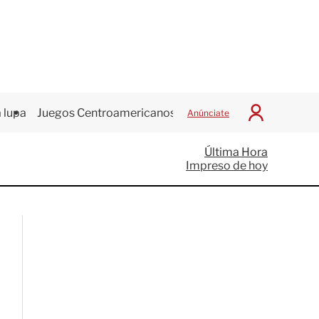
 lupa
Juegos Centroamericanos
Anúnciate
I
n
i
Última Hora
c
Impreso de hoy
i
a
r
S
e
s
i
ó
n