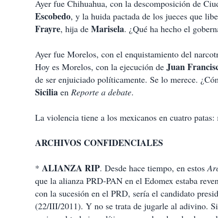
Ayer fue Chihuahua, con la descomposición de Ciu
Escobedo
, y la huida pactada de los jueces que lib
Frayre
Marisela
, hija de
. ¿Qué ha hecho el gobern
Ayer fue Morelos, con el enquistamiento del narcot
Juan Francisc
Hoy es Morelos, con la ejecución de
de ser enjuiciado políticamente. Se lo merece. ¿Có
Sicilia
en
Reporte a debate
.
La violencia tiene a los mexicanos en cuatro patas:
ARCHIVOS CONFIDENCIALES
ALIANZA RIP
*
. Desde hace tiempo, en estos
Ar
que la alianza PRD-PAN en el Edomex estaba reve
con la sucesión en el PRD, sería el candidato presi
(22/III/2011). Y no se trata de jugarle al adivino.