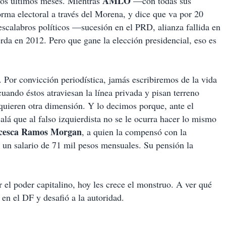
AMLO
 los últimos meses. Mientras
—con todas sus
ma electoral a través del Morena, y dice que va por 20
escalabros políticos —sucesión en el PRD, alianza fallida en
erda en 2012. Pero que gane la elección presidencial, eso es
. Por convicción periodística, jamás escribiremos de la vida
uando éstos atraviesan la línea privada y pisan terreno
quieren otra dimensión. Y lo decimos porque, ante el
jalá que al falso izquierdista no se le ocurra hacer lo mismo
cesca Ramos Morgan
, a quien la compensó con la
 un salario de 71 mil pesos mensuales. Su pensión la
r el poder capitalino, hoy les crece el monstruo. A ver qué
 en el DF y desafió a la autoridad.