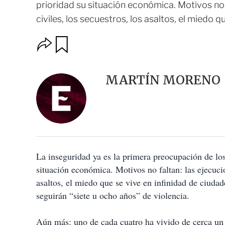
prioridad su situación económica. Motivos no 
civiles, los secuestros, los asaltos, el miedo qu
O
G
u
p
a
c
r
i
d
MARTÍN MORENO
o
a
n
r
e
s
d
e
c
o
La inseguridad ya es la primera preocupación de lo
m
p
situación económica. Motivos no faltan: las ejecucio
a
asaltos, el miedo que se vive en infinidad de ciudad
r
t
seguirán “siete u ocho años” de violencia.
i
r
Aún más: uno de cada cuatro ha vivido de cerca un d