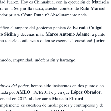
Marisela
dad Juárez. Hoy es Chihuahua, con la ejecución de
Sergio Barraza
Rubí Marisol
eraron a
, asesino confeso de
César Duarte
ador priista
? Absolutamente nada.
Estrada Cajigal
ráfico al amparo del gobierno panista de
.
o Sicilia
Marco Antonio Adame
y decenas más.
, a punto
Javier
mo tenerle confianza a quien se esconde?, cuestionó
 miedo, impunidad, indefensión y hartazgo.
chivos del poder
, hemos sido insistentes en dos puntos: en
AMLO
López Obrador
ntada por
(18/I/2011), y en que
,
Marcelo Ebrard
dencial en 2012, al derrotar a
 Simplemente es cuestión de medir pesos y contrapesos y de