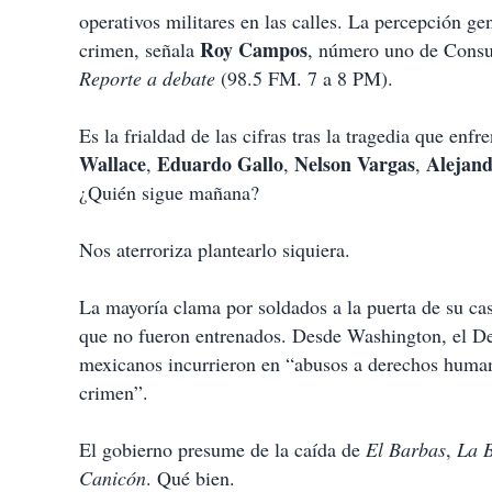
operativos militares en las calles. La percepción gen
Roy Campos
crimen, señala
, número uno de Consu
Reporte a debate
(98.5 FM. 7 a 8 PM).
Es la frialdad de las cifras tras la tragedia que en
Wallace
Eduardo Gallo
Nelson Vargas
Alejand
,
,
,
¿Quién sigue mañana?
Nos aterroriza plantearlo siquiera.
La mayoría clama por soldados a la puerta de su cas
que no fueron entrenados. Desde Washington, el De
mexicanos incurrieron en “abusos a derechos humano
crimen”.
El gobierno presume de la caída de
El Barbas
,
La 
Canicón
. Qué bien.