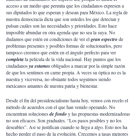
i
acceso a un medio que permita que los ciudadanos expresen a
r
sus diputados lo que esperan y desean para México. La regla de
nuestra democracia dicta que son ustedes los que detectan y
pulsan cuáles son las necesidades y prioridades. Esto hace
imposible abundar en otra agenda que no sea la suya. No
dudamos que estén en condiciones de ver el
gran espectro
de
problemas presentes y posibles formas de solucionarlos, pero
tampoco creemos que estén en el ángulo perfecto para ver
completa
la película de la vida nacional. Hay puntos que los
ciudadanos
ya estamos
obligados a marcar por la simple razón
de que los sentimos en carne propia. A veces su óptica no es la
nuestra y viceversa, no obstante todos seguimos siendo
mexicanos amantes de nuestra patria y bienestar.
Desde el fin del presidencialismo hasta hoy, vemos con recelo el
método de acuerdos con el que han venido operando. No
encuentran soluciones
de fondo
y las propuestas modernizadoras
no son eficaces. Son graduales. “Los pasos posibles y no los
deseables”. Así se justifican cuando se llega a algo. Esto nos ha
hecho perder el paso de la evolución. Crecemos a tasas menores