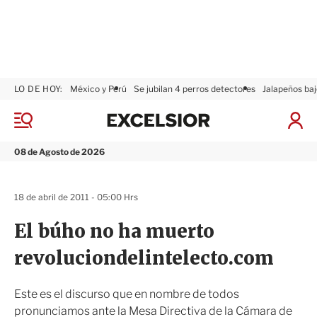
LO DE HOY:
México y Perú
Se jubilan 4 perros detectores
Jalapeños baj
E
x
M
I
c
e
n
n
e
i
08 de Agosto de 2026
ú
l
c
s
i
i
a
18 de abril de 2011 - 05:00 Hrs
o
r
r
S
El búho no ha muerto
e
s
revoluciondelintelecto.com
i
ó
n
Este es el discurso que en nombre de todos
pronunciamos ante la Mesa Directiva de la Cámara de