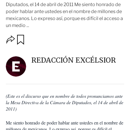
Diputados, el 14 de abril de 2011 Me siento honrado de
poder hablar ante ustedes en el nombre de millones de
mexicanos. Lo expreso así, porque es difícil el acceso a
un medio ...
O
G
u
p
a
c
r
i
d
REDACCIÓN EXCÉLSIOR
o
a
n
r
e
s
d
e
c
(Este es el discurso que en nombre de todos pronunciamos ante
o
la Mesa Directiva de la Cámara de Diputados, el 14 de abril de
m
2011)
p
a
r
Me siento honrado de poder hablar ante ustedes en el nombre de
t
millones de mexicanos. Lo expreso así, porque es difícil el