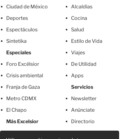
Ciudad de México
Alcaldías
Deportes
Cocina
Espectáculos
Salud
Sintetika
Estilo de Vida
Especiales
Viajes
Foro Excélsior
De Utilidad
Crisis ambiental
Apps
Franja de Gaza
Servicios
Metro CDMX
Newsletter
El Chapo
Anúnciate
Más Excelsior
Directorio
Mujeres
Suscripciones