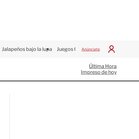
Jalapeños bajo la lupa
Juegos Centroamericanos
Anúnciate
I
n
i
Última Hora
c
Impreso de hoy
i
a
r
S
e
s
i
ó
n