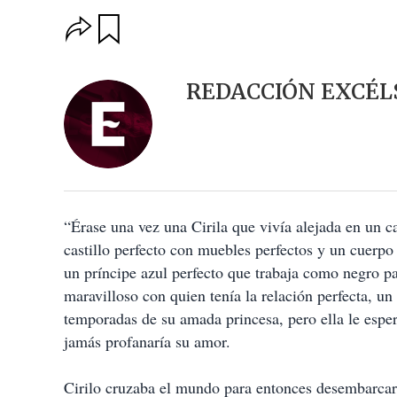
O
G
u
p
a
c
r
i
d
REDACCIÓN EXCÉL
o
a
n
r
e
s
d
e
c
o
“Érase una vez una Cirila que vivía alejada en un cas
m
p
castillo perfecto con muebles perfectos y un cuerpo 
a
un príncipe azul perfecto que trabaja como negro pa
r
t
maravilloso con quien tenía la relación perfecta, un
i
temporadas de su amada princesa, pero ella le esp
r
jamás profanaría su amor.
Cirilo cruzaba el mundo para entonces desembarcar