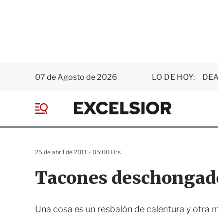
07 de Agosto de 2026
LO DE HOY:
DEA
E
x
M
c
e
e
n
l
ú
s
25 de abril de 2011 - 05:00 Hrs
i
o
Tacones deschongad
r
Una cosa es un resbalón de calentura y otra m