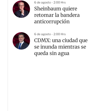
6 de agosto - 2:00 Hrs
Sheinbaum quiere
retomar la bandera
anticorrupción
6 de agosto - 2:00 Hrs
CDMX: una ciudad que
se inunda mientras se
queda sin agua
G