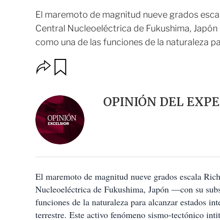
El maremoto de magnitud nueve grados escala 
Central Nucleoeléctrica de Fukushima, Japón 
como una de las funciones de la naturaleza par
O
G
u
p
a
c
r
i
d
OPINIÓN DEL EXP
o
a
n
r
e
s
d
e
c
o
El maremoto de magnitud nueve grados escala Richte
m
p
Nucleoeléctrica de Fukushima, Japón —con su subs
a
funciones de la naturaleza para alcanzar estados in
r
t
terrestre. Este activo fenómeno sismo-tectónico int