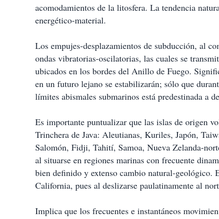
i
acomodamientos de la litosfera. La tendencia natura
r
energético-material.
Los empujes-desplazamientos de subducción, al com
ondas vibratorias-oscilatorias, las cuales se transm
ubicados en los bordes del Anillo de Fuego. Signif
en un futuro lejano se estabilizarán; sólo que durant
límites abismales submarinos está predestinada a de
Es importante puntualizar que las islas de origen v
Trinchera de Java: Aleutianas, Kuriles, Japón, Taiw
Salomón, Fidji, Tahití, Samoa, Nueva Zelanda-nort
al situarse en regiones marinas con frecuente dina
bien definido y extenso cambio natural-geológico. E
California, pues al deslizarse paulatinamente al nort
Implica que los frecuentes e instantáneos movimient