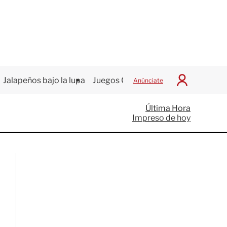
Jalapeños bajo la lupa
Juegos Centroamericanos
Anúnciate
I
n
i
Última Hora
c
Impreso de hoy
i
a
r
S
e
s
i
ó
n