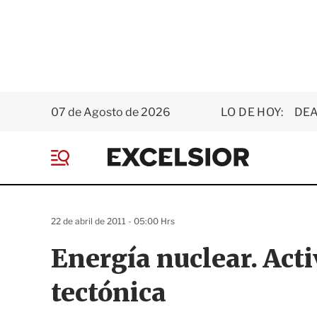
07 de Agosto de 2026
LO DE HOY:
DEA
E
x
M
c
e
e
n
l
ú
s
22 de abril de 2011 - 05:00 Hrs
i
o
Energía nuclear. Acti
r
tectónica