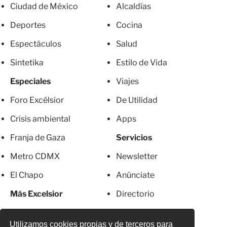
Ciudad de México
Alcaldías
Deportes
Cocina
Espectáculos
Salud
Sintetika
Estilo de Vida
Especiales
Viajes
Foro Excélsior
De Utilidad
Crisis ambiental
Apps
Franja de Gaza
Servicios
Metro CDMX
Newsletter
El Chapo
Anúnciate
Más Excelsior
Directorio
Mujeres
Suscripciones
Utilizamos cookies propias y de terceros para