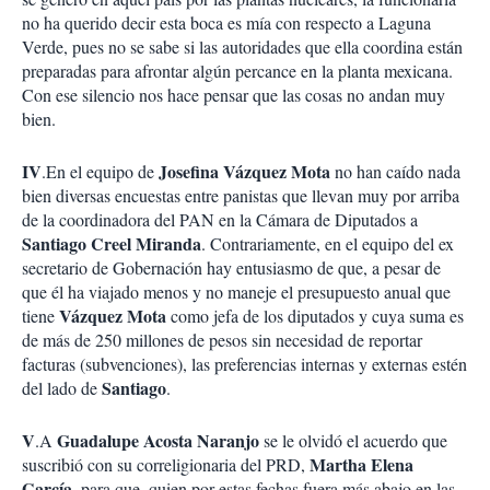
no ha querido decir esta boca es mía con respecto a Laguna
Verde, pues no se sabe si las autoridades que ella coordina están
preparadas para afrontar algún percance en la planta mexicana.
Con ese silencio nos hace pensar que las cosas no andan muy
bien.
IV
Josefina Vázquez Mota
.En el equipo de
no han caído nada
bien diversas encuestas entre panistas que llevan muy por arriba
de la coordinadora del PAN en la Cámara de Diputados a
Santiago Creel Miranda
. Contrariamente, en el equipo del ex
secretario de Gobernación hay entusiasmo de que, a pesar de
que él ha viajado menos y no maneje el presupuesto anual que
Vázquez Mota
tiene
como jefa de los diputados y cuya suma es
de más de 250 millones de pesos sin necesidad de reportar
facturas (subvenciones), las preferencias internas y externas estén
Santiago
del lado de
.
V
Guadalupe Acosta Naranjo
.A
se le olvidó el acuerdo que
Martha Elena
suscribió con su correligionaria del PRD,
García
, para que, quien por estas fechas fuera más abajo en las