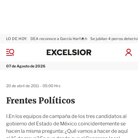
LO DE HOY:
DEA reconoce a García Harfuch
Se jubilan 4 perros detecto
E
x
M
I
c
e
n
n
e
i
07 de Agosto de 2026
ú
l
c
s
i
i
a
20 de abril de 2011 - 05:00 Hrs
o
r
r
S
Frentes Políticos
e
s
i
I.En los equipos de campaña de los tres candidatos al
ó
gobierno del Estado de México coincidentemente se
n
hacen la misma pregunta: ¿Qué vamos a hacer de aquí