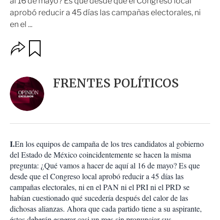
al 16 de mayo? Es que desde que el Congreso local
aprobó reducir a 45 días las campañas electorales, ni
en el ...
O
G
u
p
a
c
r
i
d
FRENTES POLÍTICOS
o
a
n
r
e
s
d
e
c
I.
En los equipos de campaña de los tres candidatos al gobierno
o
del Estado de México coincidentemente se hacen la misma
m
pregunta: ¿Qué vamos a hacer de aquí al 16 de mayo? Es que
p
a
desde que el Congreso local aprobó reducir a 45 días las
r
campañas electorales, ni en el PAN ni el PRI ni el PRD se
t
habían cuestionado qué sucedería después del calor de las
i
dichosas alianzas. Ahora que cada partido tiene a su aspirante,
r
éstos deberán esperar casi un mes sin pronunciar sus