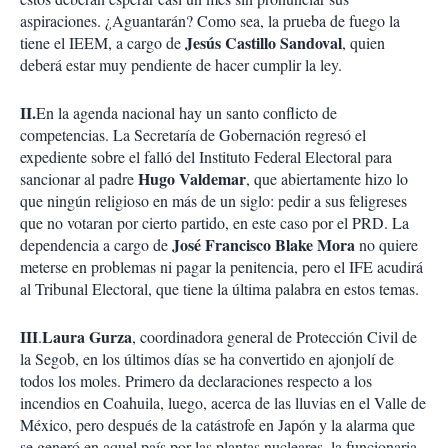
aspiraciones. ¿Aguantarán? Como sea, la prueba de fuego la
Jesús Castillo Sandoval
tiene el IEEM, a cargo de
, quien
deberá estar muy pendiente de hacer cumplir la ley.
II.
En la agenda nacional hay un santo conflicto de
competencias. La Secretaría de Gobernación regresó el
expediente sobre el falló del Instituto Federal Electoral para
Hugo Valdemar
sancionar al padre
, que abiertamente hizo lo
que ningún religioso en más de un siglo: pedir a sus feligreses
que no votaran por cierto partido, en este caso por el PRD. La
José Francisco Blake Mora
dependencia a cargo de
no quiere
meterse en problemas ni pagar la penitencia, pero el IFE acudirá
al Tribunal Electoral, que tiene la última palabra en estos temas.
III
Laura Gurza
.
, coordinadora general de Protección Civil de
la Segob, en los últimos días se ha convertido en ajonjolí de
todos los moles. Primero da declaraciones respecto a los
incendios en Coahuila, luego, acerca de las lluvias en el Valle de
México, pero después de la catástrofe en Japón y la alarma que
se generó en aquel país por las plantas nucleares, la funcionaria