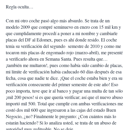
Regla oculta…
Con mi otro coche pasó algo más absurdo. Se trata de un
modelo 2009 que compré seminuevo en enero con 15 mil km y
que cumplidamente procedí a poner a mi nombre y cambiarle
placas del DF al Edomex, pues es ahí donde resido. El coche
tenía su verificación del segundo semestre de 2010 y como me
tocaron mis placas de engomado rojo (marzo-abril), me presenté
a verificarlo ahora en Semana Santa. Pues resulta que…
¡también me multaron!, pues como había sido cambio de placas,
mi límite de verificación había caducado 60 días después de esa
fecha, cosa que nadie te dice. ¡Que el coche estaba bien y era su
verificación consecuente del primer semestre de este año! Eso
poco importa, tuve que ir al banco y pagar una multa de tan sólo
¡mil 200 pesos! si es que quería verificar; así que el nuevo abuso
importó mil 500. Total que cumplir con ambas verificaciones me
costó dos mil 600 que ingresaron a las cajas del estado Buen
Negocio, ¿no? Finalmente le pregunto: ¿Con cuántos más lo
estarán haciendo? Si lo analiza usted, se trata de un abuso de
autoridad muy redituable. No se deje.