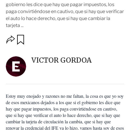
gobierno les dice que hay que pagar impuestos, los
paga convirtiéndose en cautivo, que si hay que verificar
el auto lo hace derecho, que si hay que cambiar la
tarjeta ...
O
G
u
p
a
c
r
i
d
VICTOR GORDOA
o
a
n
r
e
s
d
e
c
Estoy muy enojado y razones no me faltan, la cosa es que yo soy
o
de esos mexicanos dejados a los que si el gobierno les dice que
m
hay que pagar impuestos, los paga convirtiéndose en cautivo,
p
a
que si hay que verificar el auto lo hace derecho, que si hay que
r
cambiar la tarjeta de circulación la cambia, que si hay que
t
renovar la credencial del IFE ya lo hizo, vamos hasta soy de esos