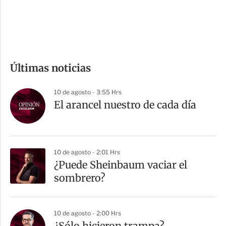
d
e
c
o
m
Últimas noticias
p
a
10 de agosto - 3:55 Hrs
r
El arancel nuestro de cada día
t
i
r
10 de agosto - 2:01 Hrs
¿Puede Sheinbaum vaciar el
sombrero?
10 de agosto - 2:00 Hrs
¿Sólo hicieron trampa?