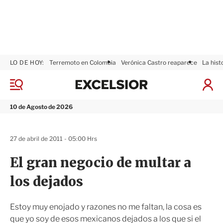
LO DE HOY:
Terremoto en Colombia
Verónica Castro reaparece
La hist
E
x
M
I
c
e
n
n
e
i
10 de Agosto de 2026
ú
l
c
s
i
i
a
27 de abril de 2011 - 05:00 Hrs
o
r
r
S
El gran negocio de multar a
e
s
los dejados
i
ó
n
Estoy muy enojado y razones no me faltan, la cosa es
que yo soy de esos mexicanos dejados a los que si el