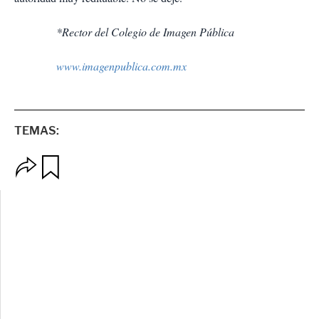
*Rector del Colegio de Imagen Pública
www.imagenpublica.com.mx
TEMAS:
O
G
p
u
c
a
i
r
o
d
n
a
e
r
s