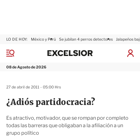
LO DE HOY:
México y Perú
Se jubilan 4 perros detectores
Jalapeños baj
E
x
M
I
c
e
n
n
e
i
08 de Agosto de 2026
ú
l
c
s
i
i
a
27 de abril de 2011 - 05:00 Hrs
o
r
r
S
¿Adiós partidocracia?
e
s
i
Es atractivo, motivador, que se rompan por completo
ó
todas las barreras que obligaban a la afiliación a un
n
grupo político