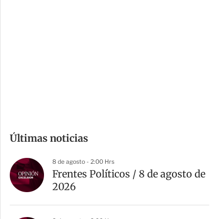
i
r
o
d
n
a
e
r
s
d
e
c
o
m
Últimas noticias
p
a
8 de agosto - 2:00 Hrs
r
Frentes Políticos / 8 de agosto de
t
2026
i
r