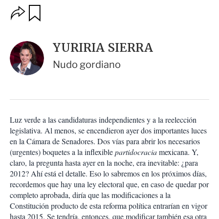
O
G
u
p
a
c
r
i
d
YURIRIA SIERRA
o
a
n
r
Nudo gordiano
e
s
d
e
c
o
Luz verde a las candidaturas independientes y a la reelección
m
legislativa. Al menos, se encendieron ayer dos importantes luces
p
a
en la Cámara de Senadores. Dos vías para abrir los necesarios
r
(urgentes) boquetes a la inflexible
partidocracia
mexicana. Y,
t
claro, la pregunta hasta ayer en la noche, era inevitable: ¿para
i
2012? Ahí está el detalle. Eso lo sabremos en los próximos días,
r
recordemos que hay una ley electoral que, en caso de quedar por
completo aprobada, diría que las modificaciones a la
Constitución producto de esta reforma política entrarían en vigor
hasta 2015. Se tendría, entonces, que modificar también esa otra