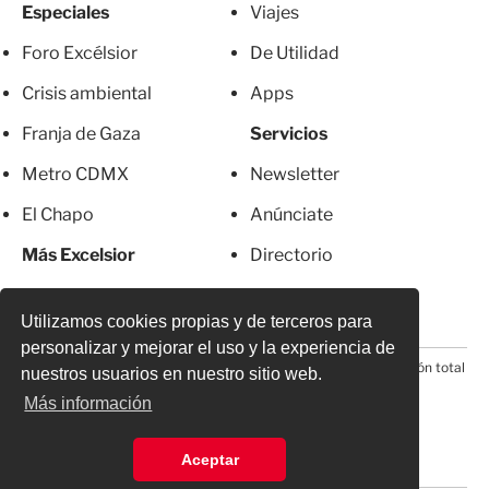
Especiales
Viajes
Foro Excélsior
De Utilidad
Crisis ambiental
Apps
Franja de Gaza
Servicios
Metro CDMX
Newsletter
El Chapo
Anúnciate
Más Excelsior
Directorio
Mujeres
Suscripciones
Utilizamos cookies propias y de terceros para
personalizar y mejorar el uso y la experiencia de
© 2026 Todos los derechos reservados. Prohibida la reproducción total
nuestros usuarios en nuestro sitio web.
o parcial, incluyendo cualquier medio electrónico*
Más información
Aceptar