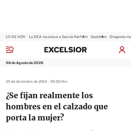
LO DE HOY:
La DEA reconoce a García Harfuch
Gastélum
Dragones m
E
x
M
I
c
e
n
n
e
i
06 de Agosto de 2026
ú
l
c
s
i
i
a
25 de diciembre de 2010 - 05:00 Hrs
o
r
r
S
¿Se fijan realmente los
e
s
hombres en el calzado que
i
ó
porta la mujer?
n