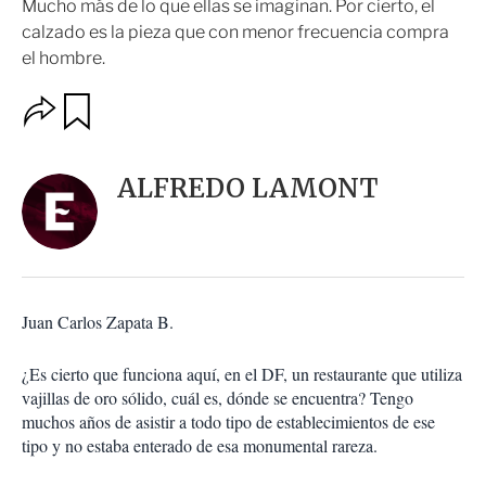
Mucho más de lo que ellas se imaginan. Por cierto, el
calzado es la pieza que con menor frecuencia compra
el hombre.
O
G
u
p
a
c
r
i
d
ALFREDO LAMONT
o
a
n
r
e
s
d
e
c
Juan Carlos Zapata B.
o
m
p
¿Es cierto que funciona aquí, en el DF, un restaurante que utiliza
a
vajillas de oro sólido, cuál es, dónde se encuentra? Tengo
r
muchos años de asistir a todo tipo de establecimientos de ese
t
tipo y no estaba enterado de esa monumental rareza.
i
r