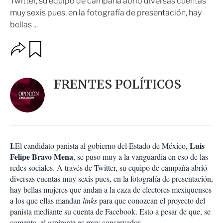
Twitter, su equipo de campaña abrió diversas cuentas
muy sexis pues, en la fotografía de presentación, hay
bellas ...
O
G
u
p
a
c
r
i
d
FRENTES POLÍTICOS
o
a
n
r
e
s
d
e
c
I.
Luis
El candidato panista al gobierno del Estado de México,
o
Felipe Bravo Mena
, se puso muy a la vanguardia en eso de las
m
redes sociales. A través de Twitter, su equipo de campaña abrió
p
a
diversas cuentas muy sexis pues, en la fotografía de presentación,
r
hay bellas mujeres que andan a la caza de electores mexiquenses
t
a los que ellas mandan
links
para que conozcan el proyecto del
i
panista mediante su cuenta de Facebook. Esto a pesar de que, se
r
comenta, el aspirante es muy conservador.