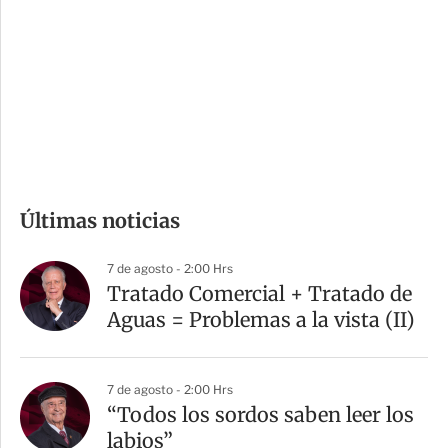
n
a
e
r
s
d
e
c
o
m
Últimas noticias
p
a
7 de agosto - 2:00 Hrs
r
Tratado Comercial + Tratado de
t
Aguas = Problemas a la vista (II)
i
r
7 de agosto - 2:00 Hrs
“Todos los sordos saben leer los
labios”