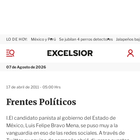
LO DE HOY:
México y Perú
Se jubilan 4 perros detectores
Jalapeños baj
E
x
M
I
c
e
n
n
e
i
07 de Agosto de 2026
ú
l
c
s
i
i
a
17 de abril de 2011 - 05:00 Hrs
o
r
r
S
Frentes Políticos
e
s
i
I.El candidato panista al gobierno del Estado de
ó
México, Luis Felipe Bravo Mena, se puso muy a la
n
vanguardia en eso de las redes sociales. A través de