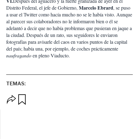
VI.
Después del aguacero y la fuerte granizada de ayer en el
Marcelo Ebrard
Distrito Federal, el jefe de Gobierno,
, se puso
a usar el Twitter como hacía mucho no se le había visto. Aunque
al parecer sus colaboradores no le informaron bien o él se
adelantó a decir que no había problemas que pusieran en jaque a
la ciudad. Después de un rato, sus seguidores le enviaron
fotografías para avisarle del caos en varios puntos de la capital
del país; había una, por ejemplo, de coches prácticamente
naufragando
en pleno Viaducto.
TEMAS:
O
G
p
u
c
a
i
r
o
d