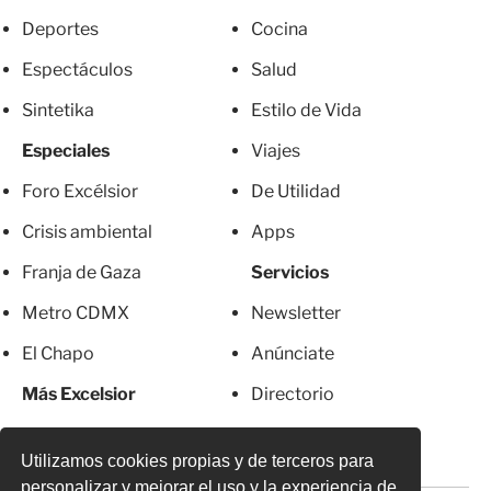
Deportes
Cocina
Espectáculos
Salud
Sintetika
Estilo de Vida
Especiales
Viajes
Foro Excélsior
De Utilidad
Crisis ambiental
Apps
Franja de Gaza
Servicios
Metro CDMX
Newsletter
El Chapo
Anúnciate
Más Excelsior
Directorio
Mujeres
Suscripciones
Utilizamos cookies propias y de terceros para
personalizar y mejorar el uso y la experiencia de