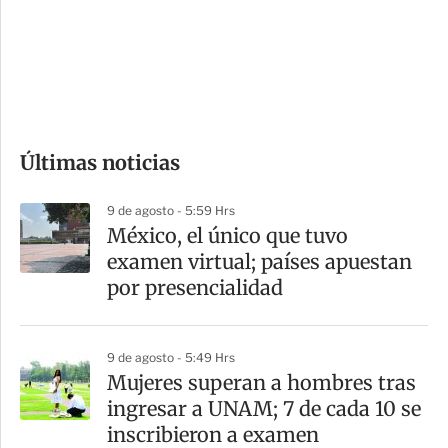
s
d
e
c
o
Últimas noticias
m
p
9 de agosto - 5:59 Hrs
a
México, el único que tuvo
r
examen virtual; países apuestan
t
por presencialidad
i
r
9 de agosto - 5:49 Hrs
Mujeres superan a hombres tras
ingresar a UNAM; 7 de cada 10 se
inscribieron a examen