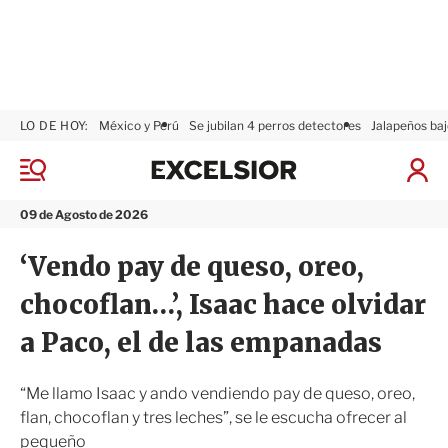
LO DE HOY:
México y Perú
Se jubilan 4 perros detectores
Jalapeños baj
E
x
M
I
c
e
n
n
e
i
09 de Agosto de 2026
ú
l
c
s
i
‘Vendo pay de queso, oreo,
i
a
o
r
chocoflan…’, Isaac hace olvidar
r
S
e
a Paco, el de las empanadas
s
i
ó
“Me llamo Isaac y ando vendiendo pay de queso, oreo,
n
flan, chocoflan y tres leches”, se le escucha ofrecer al
pequeño