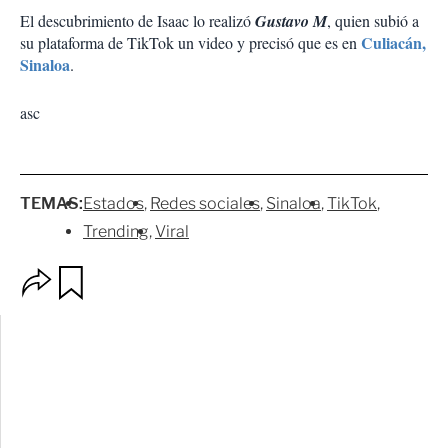
El descubrimiento de Isaac lo realizó
Gustavo M
, quien subió a
Culiacán,
su plataforma de TikTok un video y precisó que es en
Sinaloa
.
asc
TEMAS:
Estados
Redes sociales
Sinaloa
TikTok
Trending
Viral
O
G
p
u
c
a
i
r
o
d
n
a
e
r