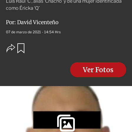
Luis Raúl ‘C’, alias ‘Chacho’ y de una mujer identificada
como Éricka ‘Q’
Por:
David Vicenteño
07 de marzo de 2021 - 14:54 Hrs
O
G
u
p
a
c
r
i
d
o
Ver Fotos
a
n
r
e
s
d
e
c
o
m
p
a
r