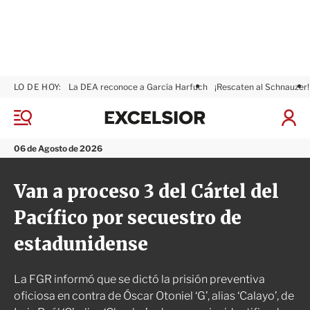
LO DE HOY:
La DEA reconoce a García Harfuch
¡Rescaten al Schnauzer!
E
x
M
I
c
e
n
n
e
i
06 de Agosto de 2026
ú
l
c
s
i
Van a proceso 3 del Cártel del
i
a
o
r
Pacífico por secuestro de
r
S
e
estadunidense
s
i
ó
La FGR informó que se dictó la prisión preventiva
n
oficiosa en contra de Óscar Otoniel ‘G’, alias ‘Calayo’, de