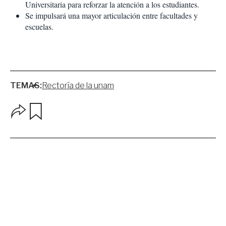
Universitaria para reforzar la atención a los estudiantes.
Se impulsará una mayor articulación entre facultades y
escuelas.
TEMAS:
Rectoría de la unam
O
G
p
u
c
a
i
r
o
d
n
a
e
r
s
d