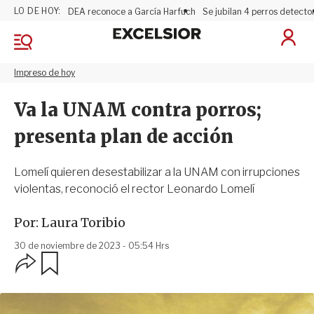
LO DE HOY:
DEA reconoce a García Harfuch
Se jubilan 4 perros detecto
E
I
x
M
n
e
c
i
n
Impreso de hoy
e
c
ú
l
i
s
Va la UNAM contra porros;
a
i
r
o
presenta plan de acción
S
r
e
s
Lomelí quieren desestabilizar a la UNAM con irrupciones
i
violentas, reconoció el rector Leonardo Lomelí
ó
n
Por:
Laura Toribio
30 de noviembre de 2023 - 05:54 Hrs
O
G
p
u
c
a
i
r
o
d