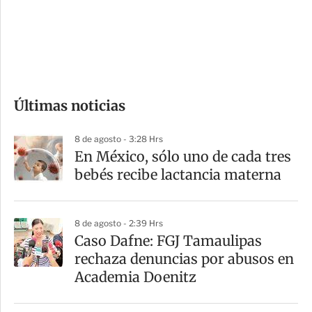
s
d
e
c
o
Últimas noticias
m
p
8 de agosto - 3:28 Hrs
a
En México, sólo uno de cada tres
r
bebés recibe lactancia materna
t
i
8 de agosto - 2:39 Hrs
r
Caso Dafne: FGJ Tamaulipas
rechaza denuncias por abusos en
Academia Doenitz