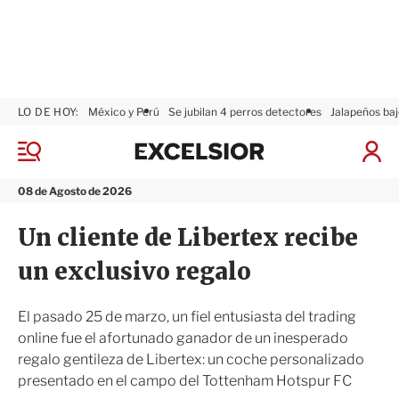
LO DE HOY:
México y Perú
Se jubilan 4 perros detectores
Jalapeños baj
E
x
M
I
c
e
n
n
e
i
08 de Agosto de 2026
ú
l
c
s
i
Un cliente de Libertex recibe
i
a
o
r
un exclusivo regalo
r
S
e
s
El pasado 25 de marzo, un fiel entusiasta del trading
i
online fue el afortunado ganador de un inesperado
ó
regalo gentileza de Libertex: un coche personalizado
n
presentado en el campo del Tottenham Hotspur FC