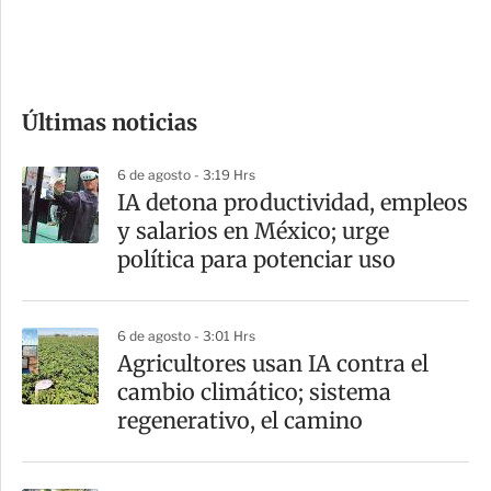
d
e
c
o
Últimas noticias
m
p
6 de agosto - 3:19 Hrs
a
IA detona productividad, empleos
r
y salarios en México; urge
t
política para potenciar uso
i
r
6 de agosto - 3:01 Hrs
Agricultores usan IA contra el
cambio climático; sistema
regenerativo, el camino