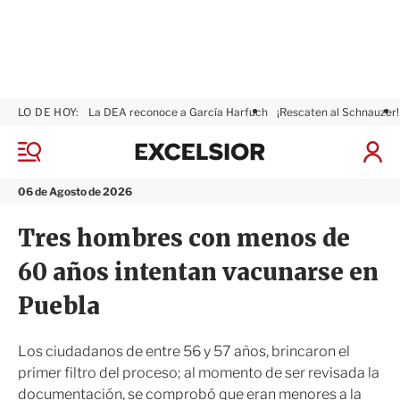
LO DE HOY:
La DEA reconoce a García Harfuch
¡Rescaten al Schnauzer!
E
x
M
I
c
e
n
n
e
i
06 de Agosto de 2026
ú
l
c
s
i
Tres hombres con menos de
i
a
o
r
60 años intentan vacunarse en
r
S
e
Puebla
s
i
ó
Los ciudadanos de entre 56 y 57 años, brincaron el
n
primer filtro del proceso; al momento de ser revisada la
documentación, se comprobó que eran menores a la