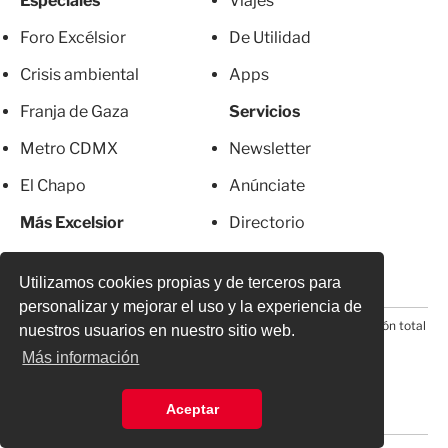
Especiales
Viajes
Foro Excélsior
De Utilidad
Crisis ambiental
Apps
Franja de Gaza
Servicios
Metro CDMX
Newsletter
El Chapo
Anúnciate
Más Excelsior
Directorio
Mujeres
Suscripciones
Utilizamos cookies propias y de terceros para
personalizar y mejorar el uso y la experiencia de
© 2026 Todos los derechos reservados. Prohibida la reproducción total
nuestros usuarios en nuestro sitio web.
o parcial, incluyendo cualquier medio electrónico*
Más información
Aceptar