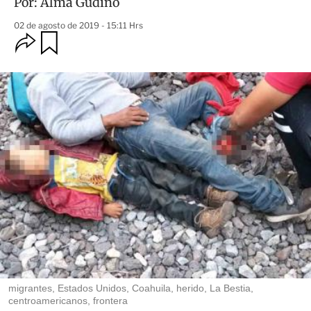
Por:
Alma Gudiño
02 de agosto de 2019 - 15:11 Hrs
O
G
u
p
a
c
r
i
d
o
a
n
r
e
s
d
e
c
o
m
p
a
r
t
i
r
migrantes, Estados Unidos, Coahuila, herido, La Bestia,
centroamericanos, frontera