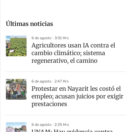
e
c
o
Últimas noticias
m
p
6 de agosto - 3:01 Hrs
a
Agricultores usan IA contra el
r
cambio climático; sistema
t
regenerativo, el camino
i
r
6 de agosto - 2:47 Hrs
Protestar en Nayarit les costó el
empleo; acusan juicios por exigir
prestaciones
6 de agosto - 2:35 Hrs
UNAM: Hay evidencia contra