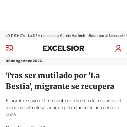
LO DE HOY:
La DEA reconoce a García Harfuch
¡Rescaten al Schnauzer!
E
x
M
I
c
e
n
n
e
i
06 de Agosto de 2026
ú
l
c
s
i
Tras ser mutilado por 'La
i
a
o
r
Bestia', migrante se recupera
r
S
e
s
El hombre cayó del tren junto con su hijo de tres años; el
i
menor resultó ileso, aunque permanece en una casa de
ó
cuna
n