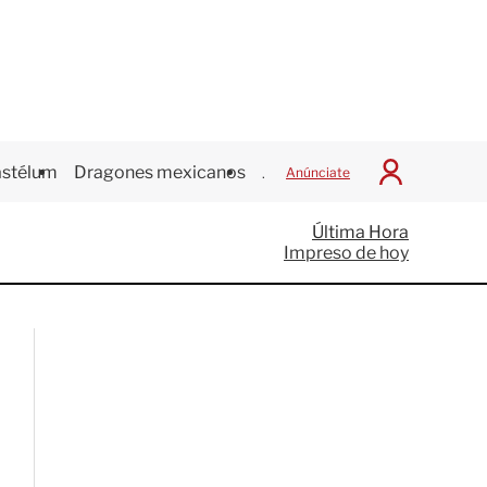
stélum
Dragones mexicanos
Juegos Centroamericanos
Anúnciate
I
n
i
Última Hora
c
Impreso de hoy
i
a
r
S
e
s
i
ó
n