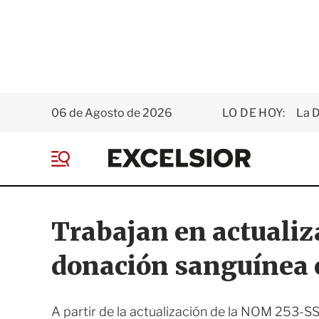
06 de Agosto de 2026
LO DE HOY:
La D
E
x
M
c
e
e
n
l
ú
s
Trabajan en actualiza
i
o
donación sanguínea
r
A partir de la actualización de la NOM 253-S