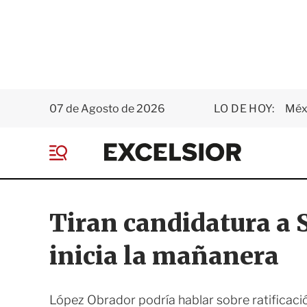
07 de Agosto de 2026
LO DE HOY:
Méxi
E
x
M
c
e
e
n
l
ú
s
Tiran candidatura a
i
o
inicia la mañanera
r
López Obrador podría hablar sobre ratificaci