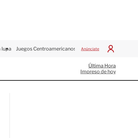
 lupa
Juegos Centroamericanos
Anúnciate
I
n
i
Última Hora
c
Impreso de hoy
i
a
r
S
e
s
i
ó
n