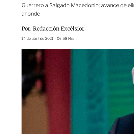
Guerrero a Salgado Macedonio; avance de elim
ahonde
Por:
Redacción Excélsior
14 de abril de 2021 - 06:58 Hrs