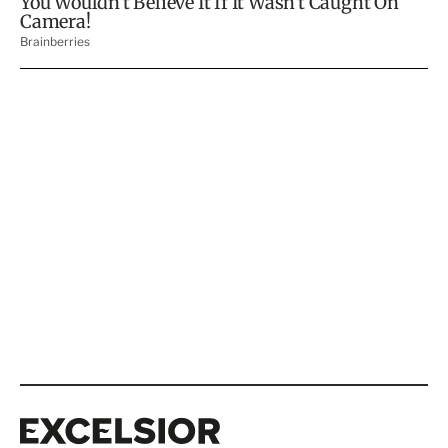
Excelsior
Excelsior