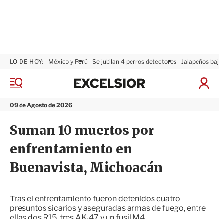
LO DE HOY:
México y Perú
Se jubilan 4 perros detectores
Jalapeños baj
E
x
M
I
c
e
n
n
e
i
09 de Agosto de 2026
ú
l
c
s
i
Suman 10 muertos por
i
a
o
r
enfrentamiento en
r
S
e
Buenavista, Michoacán
s
i
ó
n
Tras el enfrentamiento fueron detenidos cuatro
presuntos sicarios y aseguradas armas de fuego, entre
ellas dos R15, tres AK-47 y un fusil M4