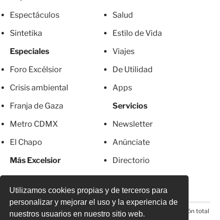
Espectáculos
Salud
Sintetika
Estilo de Vida
Especiales
Viajes
Foro Excélsior
De Utilidad
Crisis ambiental
Apps
Franja de Gaza
Servicios
Metro CDMX
Newsletter
El Chapo
Anúnciate
Más Excelsior
Directorio
Mujeres
Suscripciones
Utilizamos cookies propias y de terceros para
personalizar y mejorar el uso y la experiencia de
© 2026 Todos los derechos reservados. Prohibida la reproducción total
nuestros usuarios en nuestro sitio web.
o parcial, incluyendo cualquier medio electrónico*