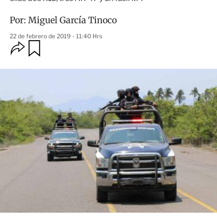
Por:
Miguel García Tinoco
22 de febrero de 2019 - 11:40 Hrs
O
G
u
p
a
c
r
i
d
o
a
n
r
e
s
d
e
c
o
m
p
a
r
t
i
r