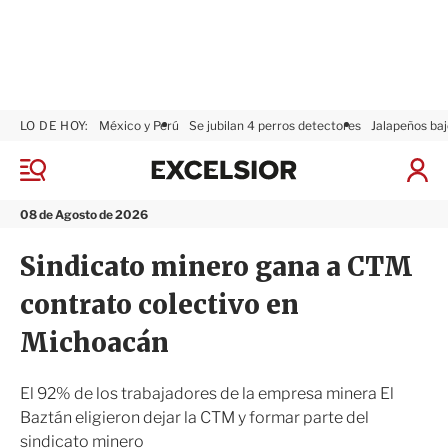
LO DE HOY:
México y Perú
Se jubilan 4 perros detectores
Jalapeños baj
E
x
M
I
c
e
n
n
e
i
08 de Agosto de 2026
ú
l
c
s
i
Sindicato minero gana a CTM
i
a
o
r
contrato colectivo en
r
S
e
Michoacán
s
i
ó
El 92% de los trabajadores de la empresa minera El
n
Baztán eligieron dejar la CTM y formar parte del
sindicato minero