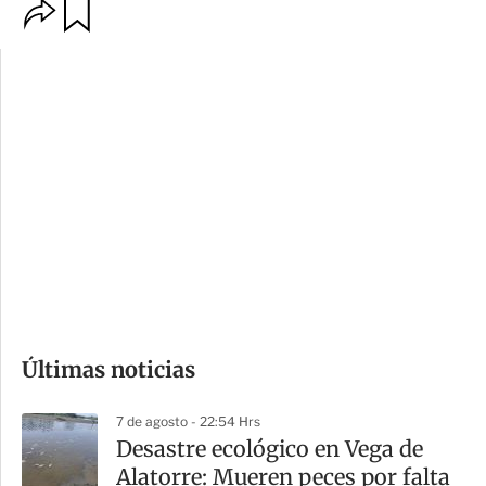
O
G
p
u
c
a
i
r
o
d
n
a
e
r
s
d
e
c
o
Últimas noticias
m
p
7 de agosto - 22:54 Hrs
a
Desastre ecológico en Vega de
r
Alatorre: Mueren peces por falta