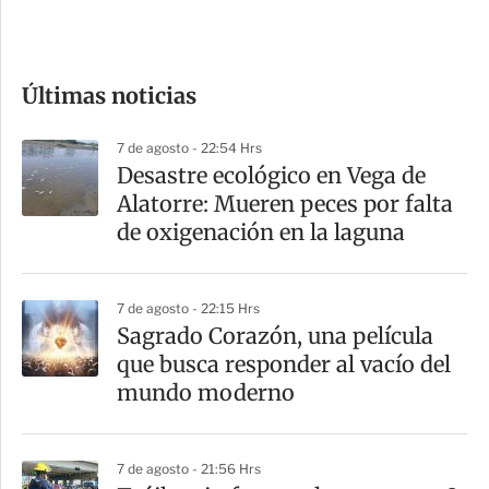
e
c
o
Últimas noticias
m
p
7 de agosto - 22:54 Hrs
a
Desastre ecológico en Vega de
r
Alatorre: Mueren peces por falta
t
de oxigenación en la laguna
i
r
7 de agosto - 22:15 Hrs
Sagrado Corazón, una película
que busca responder al vacío del
mundo moderno
7 de agosto - 21:56 Hrs