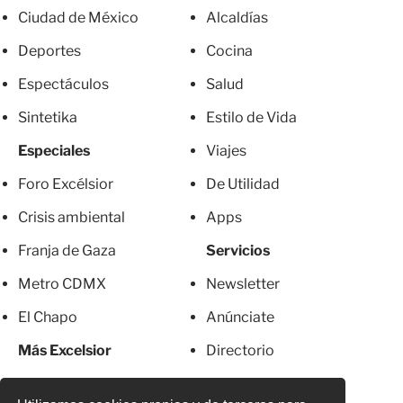
Ciudad de México
Alcaldías
Deportes
Cocina
Espectáculos
Salud
Sintetika
Estilo de Vida
Especiales
Viajes
Foro Excélsior
De Utilidad
Crisis ambiental
Apps
Franja de Gaza
Servicios
Metro CDMX
Newsletter
El Chapo
Anúnciate
Más Excelsior
Directorio
Mujeres
Suscripciones