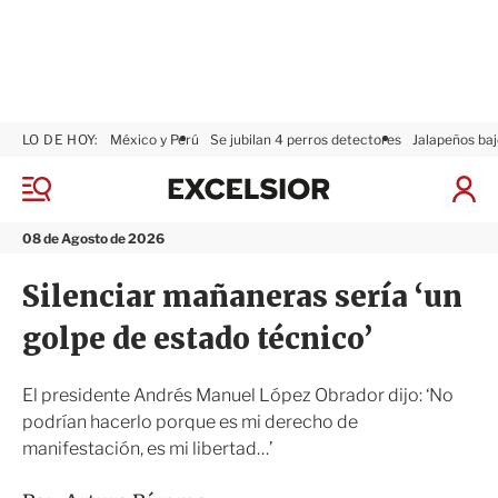
LO DE HOY:
México y Perú
Se jubilan 4 perros detectores
Jalapeños baj
E
x
M
I
c
e
n
n
e
i
08 de Agosto de 2026
ú
l
c
s
i
Silenciar mañaneras sería ‘un
i
a
o
r
golpe de estado técnico’
r
S
e
s
El presidente Andrés Manuel López Obrador dijo: ‘No
i
podrían hacerlo porque es mi derecho de
ó
manifestación, es mi libertad…’
n