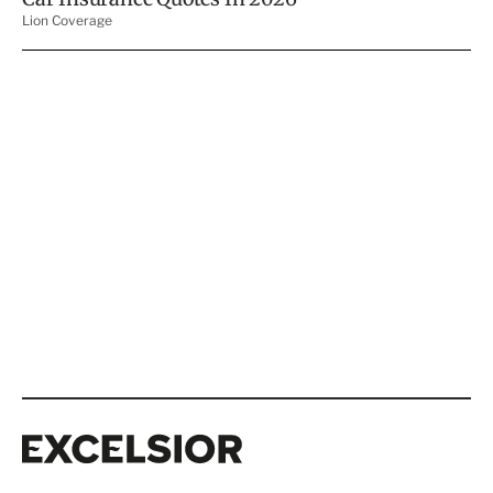
Excelsior
Excelsior