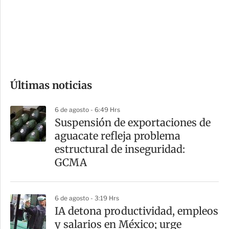
e
r
s
d
e
c
o
Últimas noticias
m
p
6 de agosto - 6:49 Hrs
a
Suspensión de exportaciones de
r
aguacate refleja problema
t
estructural de inseguridad:
i
GCMA
r
6 de agosto - 3:19 Hrs
IA detona productividad, empleos
y salarios en México; urge