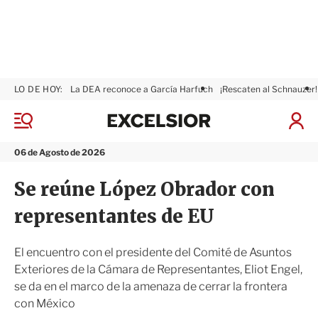
LO DE HOY:
La DEA reconoce a García Harfuch
¡Rescaten al Schnauzer!
E
x
M
I
c
e
n
n
e
i
06 de Agosto de 2026
ú
l
c
s
i
Se reúne López Obrador con
i
a
o
r
representantes de EU
r
S
e
s
El encuentro con el presidente del Comité de Asuntos
i
Exteriores de la Cámara de Representantes, Eliot Engel,
ó
se da en el marco de la amenaza de cerrar la frontera
n
con México