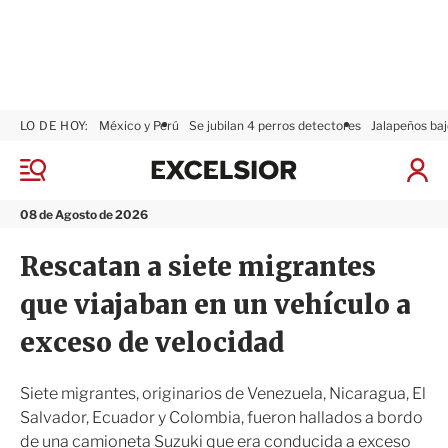
LO DE HOY:
México y Perú
Se jubilan 4 perros detectores
Jalapeños baj
E
x
M
I
c
e
n
n
e
i
08 de Agosto de 2026
ú
l
c
s
i
Rescatan a siete migrantes
i
a
o
r
que viajaban en un vehículo a
r
S
e
exceso de velocidad
s
i
ó
Siete migrantes, originarios de Venezuela, Nicaragua, El
n
Salvador, Ecuador y Colombia, fueron hallados a bordo
de una camioneta Suzuki que era conducida a exceso