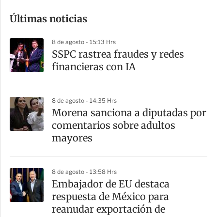
o
Últimas noticias
m
p
8 de agosto - 15:13 Hrs
a
SSPC rastrea fraudes y redes
r
financieras con IA
t
i
8 de agosto - 14:35 Hrs
r
Morena sanciona a diputadas por
comentarios sobre adultos
mayores
8 de agosto - 13:58 Hrs
Embajador de EU destaca
respuesta de México para
reanudar exportación de