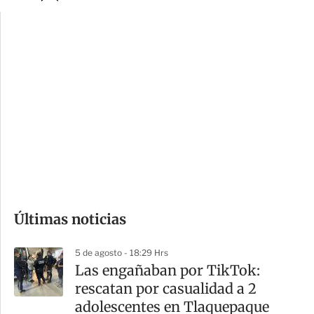
p
u
c
a
i
r
o
d
n
a
e
r
s
d
e
c
o
Últimas noticias
m
p
5 de agosto - 18:29 Hrs
a
Las engañaban por TikTok:
r
rescatan por casualidad a 2
t
adolescentes en Tlaquepaque