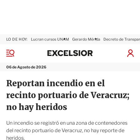
LO DE HOY:
Lucran cursos UNAM
Gerardo Mérida
Decreto de Transpa
E
x
M
I
c
e
n
n
e
i
06 de Agosto de 2026
ú
l
c
s
i
Reportan incendio en el
i
a
o
r
recinto portuario de Veracruz;
r
S
e
no hay heridos
s
i
ó
Un incendio se registró en una zona de contenedores
n
del recinto portuario de Veracruz, no hay reporte de
heridos.