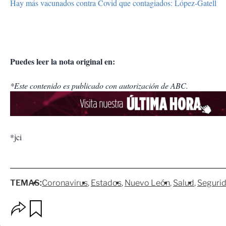
Hay más vacunados contra Covid que contagiados: López-Gatell
Puedes leer la nota original en:
*Este contenido es publicado con autorización de ABC.
*jci
TEMAS:
Coronavirus
Estados
Nuevo León
Salud
Seguri
O
G
p
u