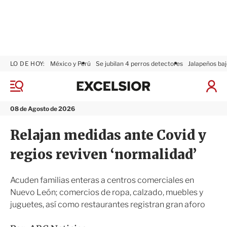
LO DE HOY:
México y Perú
Se jubilan 4 perros detectores
Jalapeños baj
E
x
M
I
c
e
n
n
e
i
08 de Agosto de 2026
ú
l
c
s
i
Relajan medidas ante Covid y
i
a
o
r
regios reviven ‘normalidad’
r
S
e
s
Acuden familias enteras a centros comerciales en
i
Nuevo León; comercios de ropa, calzado, muebles y
ó
juguetes, así como restaurantes registran gran aforo
n