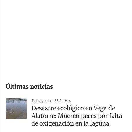
c
a
i
r
o
d
n
a
e
r
s
d
e
c
o
Últimas noticias
m
p
7 de agosto - 22:54 Hrs
a
Desastre ecológico en Vega de
r
Alatorre: Mueren peces por falta
t
de oxigenación en la laguna
i