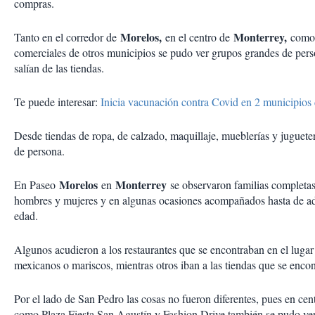
compras.
Morelos,
Monterrey,
Tanto en el corredor de
en el centro de
como 
comerciales de otros municipios se pudo ver grupos grandes de per
salían de las tiendas.
Te puede interesar:
Inicia vacunación contra Covid en 2 municipio
Desde tiendas de ropa, de calzado, maquillaje, mueblerías y jugueter
de persona.
Morelos
Monterrey
En Paseo
en
se observaron familias completas,
hombres y mujeres y en algunas ocasiones acompañados hasta de adu
edad.
Algunos acudieron a los restaurantes que se encontraban en el lugar
mexicanos o mariscos, mientras otros iban a las tiendas que se encon
Por el lado de San Pedro las cosas no fueron diferentes, pues en cen
como Plaza Fiesta San Agustín y Fashion Drive también se pudo ver