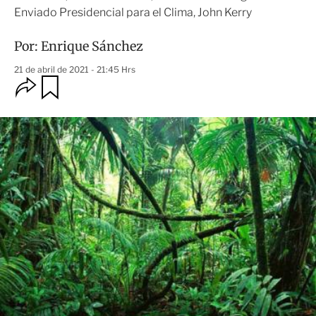
Enviado Presidencial para el Clima, John Kerry
Por:
Enrique Sánchez
21 de abril de 2021 - 21:45 Hrs
O
G
u
p
a
c
r
i
d
o
a
n
r
e
s
d
e
c
o
m
p
a
r
t
i