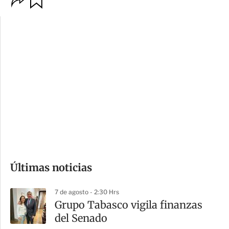
p
u
c
a
i
r
o
d
n
a
e
r
s
d
e
c
o
Últimas noticias
m
p
7 de agosto - 2:30 Hrs
a
Grupo Tabasco vigila finanzas
r
del Senado
t