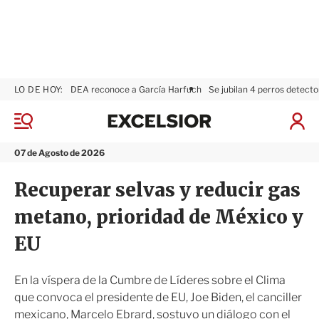
LO DE HOY:
DEA reconoce a García Harfuch
Se jubilan 4 perros detecto
E
x
M
I
c
e
n
n
e
i
07 de Agosto de 2026
ú
l
c
s
i
Recuperar selvas y reducir gas
i
a
o
r
metano, prioridad de México y
r
S
e
EU
s
i
ó
En la víspera de la Cumbre de Líderes sobre el Clima
n
que convoca el presidente de EU, Joe Biden, el canciller
mexicano, Marcelo Ebrard, sostuvo un diálogo con el