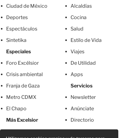
Ciudad de México
Alcaldías
Deportes
Cocina
Espectáculos
Salud
Sintetika
Estilo de Vida
Especiales
Viajes
Foro Excélsior
De Utilidad
Crisis ambiental
Apps
Franja de Gaza
Servicios
Metro CDMX
Newsletter
El Chapo
Anúnciate
Más Excelsior
Directorio
Mujeres
Suscripciones