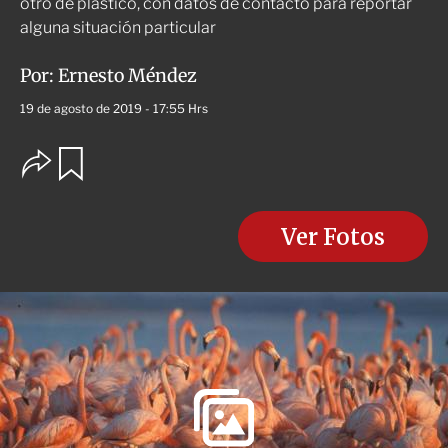
otro de plástico, con datos de contacto para reportar
alguna situación particular
Por:
Ernesto Méndez
19 de agosto de 2019 - 17:55 Hrs
O
G
u
p
a
c
r
i
d
o
Ver Fotos
a
n
r
e
s
d
e
c
o
m
p
a
r