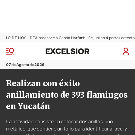
LO DE HOY:
DEA reconoce a García Harfuch
Se jubilan 4 perros detecto
E
x
M
I
c
e
n
n
e
i
07 de Agosto de 2026
ú
l
c
s
i
Realizan con éxito
i
a
o
r
anillamiento de 393 flamingos
r
S
e
en Yucatán
s
i
ó
La actividad consiste en colocar dos anillos: uno
n
metálico, que contiene un folio para identificar al ave, y