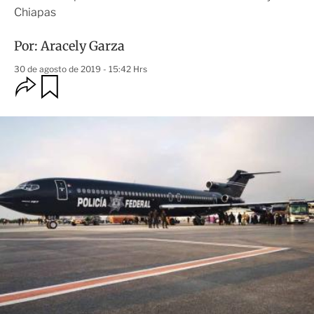
Chiapas
Por:
Aracely Garza
30 de agosto de 2019 - 15:42 Hrs
O
G
u
p
a
c
r
i
d
o
a
n
r
e
s
d
e
c
o
m
p
a
r
t
i