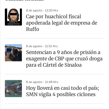
p
8 de agosto - 12:20 Hrs
a
Cae por huachicol fiscal
r
apoderada legal de empresa de
t
Ruffo
i
r
8 de agosto - 11:51 Hrs
Sentencian a 9 años de prisión a
exagente de CBP que cruzó droga
para el Cártel de Sinaloa
8 de agosto - 11:48 Hrs
Hoy lloverá en casi todo el país;
SMN vigila 4 posibles ciclones