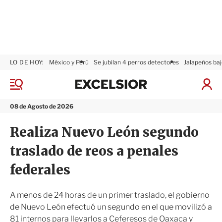
LO DE HOY:
México y Perú
Se jubilan 4 perros detectores
Jalapeños baj
E
x
M
I
c
e
n
n
e
i
08 de Agosto de 2026
ú
l
c
s
i
Realiza Nuevo León segundo
i
a
o
r
traslado de reos a penales
r
S
e
federales
s
i
ó
A menos de 24 horas de un primer traslado, el gobierno
n
de Nuevo León efectuó un segundo en el que movilizó a
81 internos para llevarlos a Ceferesos de Oaxaca y