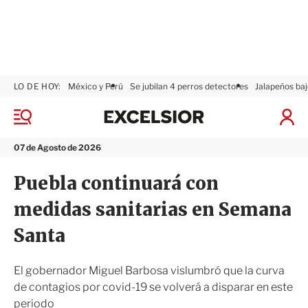
LO DE HOY:
México y Perú
Se jubilan 4 perros detectores
Jalapeños baj
E
x
M
I
c
e
n
n
e
i
07 de Agosto de 2026
ú
l
c
s
i
Puebla continuará con
i
a
o
r
medidas sanitarias en Semana
r
S
e
Santa
s
i
ó
El gobernador Miguel Barbosa vislumbró que la curva
n
de contagios por covid-19 se volverá a disparar en este
periodo