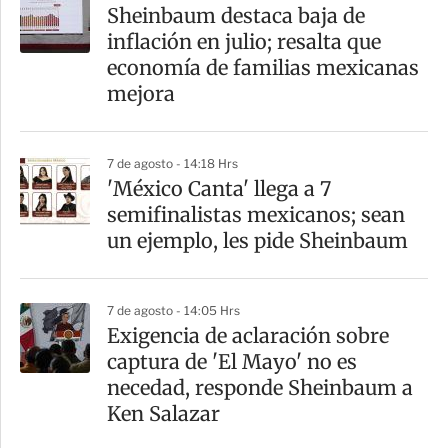
a
Sheinbaum destaca baja de
r
inflación en julio; resalta que
t
economía de familias mexicanas
i
mejora
r
7 de agosto - 14:18 Hrs
'México Canta' llega a 7
semifinalistas mexicanos; sean
un ejemplo, les pide Sheinbaum
7 de agosto - 14:05 Hrs
Exigencia de aclaración sobre
captura de 'El Mayo' no es
necedad, responde Sheinbaum a
Ken Salazar