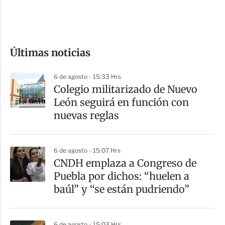
e
c
o
Últimas noticias
m
p
6 de agosto - 15:33 Hrs
a
Colegio militarizado de Nuevo
r
León seguirá en función con
t
nuevas reglas
i
r
6 de agosto - 15:07 Hrs
CNDH emplaza a Congreso de
Puebla por dichos: “huelen a
baúl” y “se están pudriendo”
6 de agosto - 15:03 Hrs