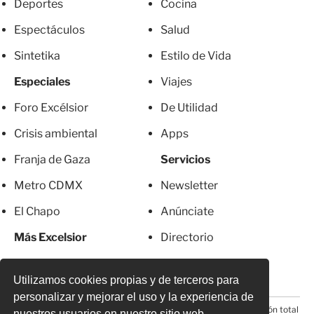
Deportes
Cocina
Espectáculos
Salud
Sintetika
Estilo de Vida
Especiales
Viajes
Foro Excélsior
De Utilidad
Crisis ambiental
Apps
Franja de Gaza
Servicios
Metro CDMX
Newsletter
El Chapo
Anúnciate
Más Excelsior
Directorio
Mujeres
Suscripciones
Utilizamos cookies propias y de terceros para
personalizar y mejorar el uso y la experiencia de
© 2026 Todos los derechos reservados. Prohibida la reproducción total
nuestros usuarios en nuestro sitio web.