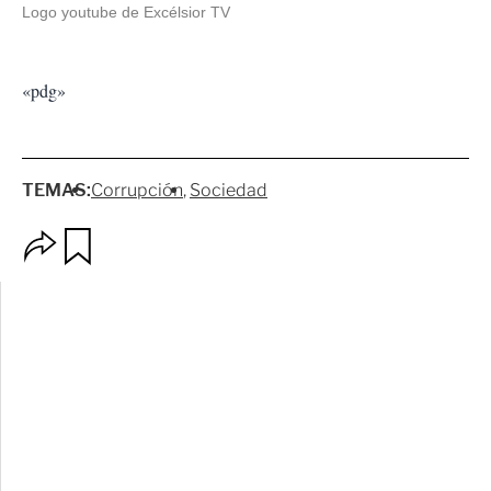
Logo youtube de Excélsior TV
«pdg»
TEMAS:
Corrupción
Sociedad
O
G
p
u
c
a
i
r
o
d
n
a
e
r
s
d