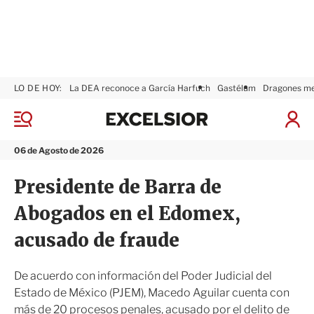
LO DE HOY:
La DEA reconoce a García Harfuch
Gastélum
Dragones m
E
x
M
I
c
e
n
n
e
i
06 de Agosto de 2026
ú
l
c
s
i
Presidente de Barra de
i
a
o
r
Abogados en el Edomex,
r
S
e
acusado de fraude
s
i
ó
De acuerdo con información del Poder Judicial del
n
Estado de México (PJEM), Macedo Aguilar cuenta con
más de 20 procesos penales, acusado por el delito de