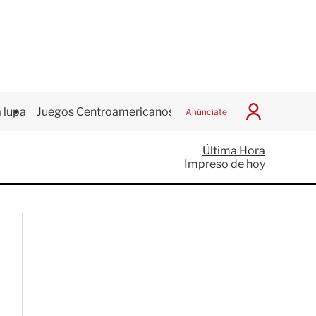
 lupa
Juegos Centroamericanos
Anúnciate
I
n
i
Última Hora
c
Impreso de hoy
i
a
r
S
e
s
i
ó
n