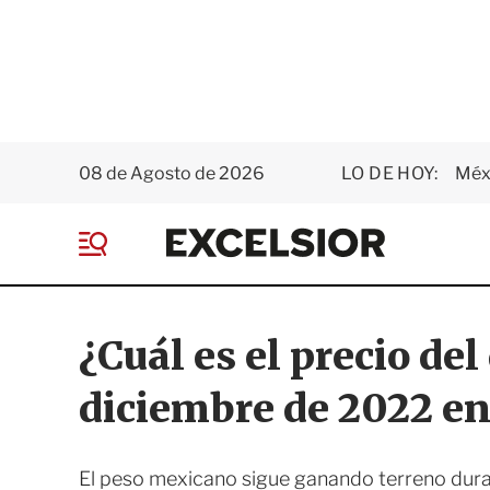
08 de Agosto de 2026
LO DE HOY:
Méxi
E
x
M
c
e
e
n
l
ú
s
¿Cuál es el precio del
i
o
diciembre de 2022 e
r
El peso mexicano sigue ganando terreno duran