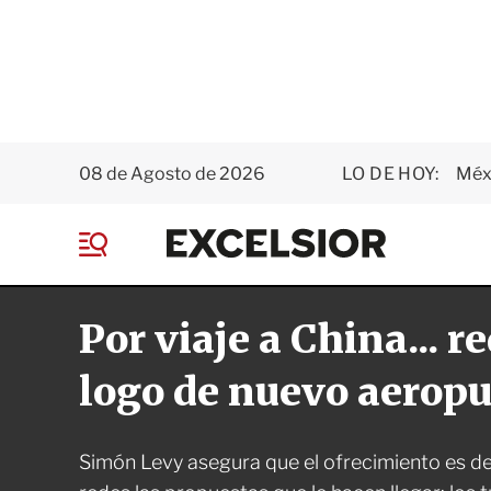
08 de Agosto de 2026
LO DE HOY:
Méxi
E
x
M
c
e
e
n
l
Por viaje a China... 
ú
s
i
o
logo de nuevo aeropu
r
Simón Levy asegura que el ofrecimiento es de