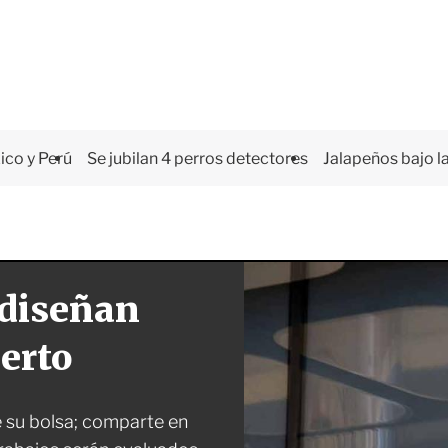
co y Perú
Se jubilan 4 perros detectores
Jalapeños bajo la
rediseñan
erto
 su bolsa; comparte en