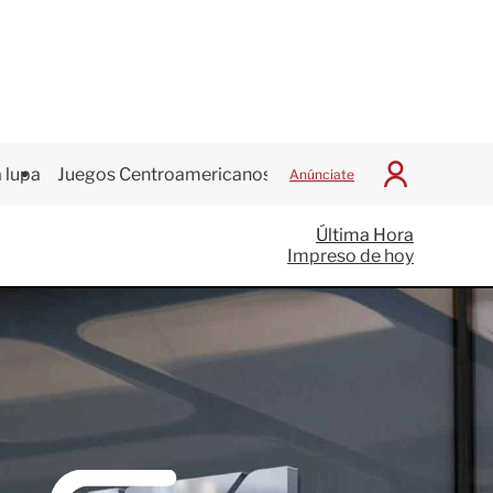
 lupa
Juegos Centroamericanos
Anúnciate
I
n
i
Última Hora
c
Impreso de hoy
i
a
r
S
e
s
i
ó
n