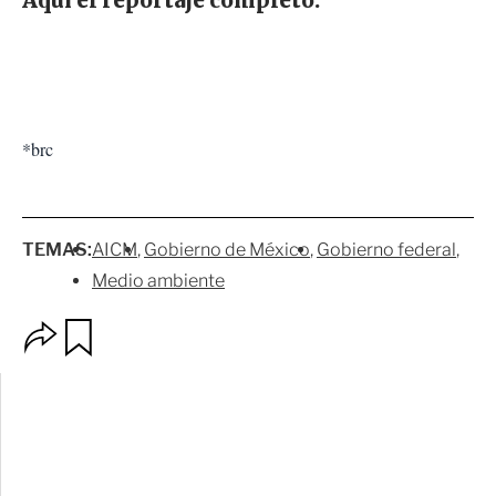
Aquí el reportaje completo:
*brc
TEMAS:
AICM
Gobierno de México
Gobierno federal
Medio ambiente
O
G
p
u
c
a
i
r
o
d
n
a