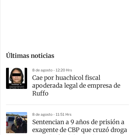
e
r
s
d
e
c
o
Últimas noticias
m
p
8 de agosto - 12:20 Hrs
a
Cae por huachicol fiscal
r
apoderada legal de empresa de
t
Ruffo
i
r
8 de agosto - 11:51 Hrs
Sentencian a 9 años de prisión a
exagente de CBP que cruzó droga