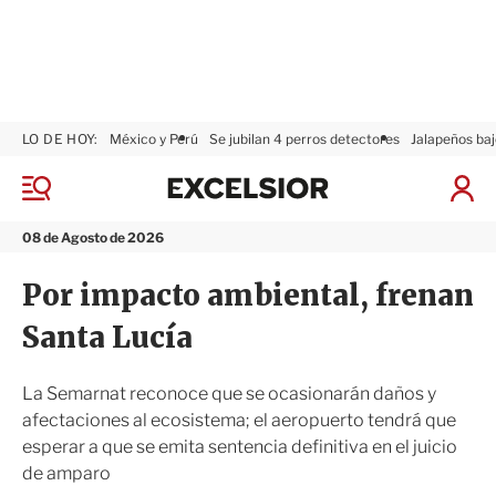
LO DE HOY:
México y Perú
Se jubilan 4 perros detectores
Jalapeños baj
E
x
M
I
c
e
n
n
e
i
08 de Agosto de 2026
ú
l
c
s
i
Por impacto ambiental, frenan
i
a
o
r
Santa Lucía
r
S
e
s
La Semarnat reconoce que se ocasionarán daños y
i
afectaciones al ecosistema; el aeropuerto tendrá que
ó
esperar a que se emita sentencia definitiva en el juicio
n
de amparo