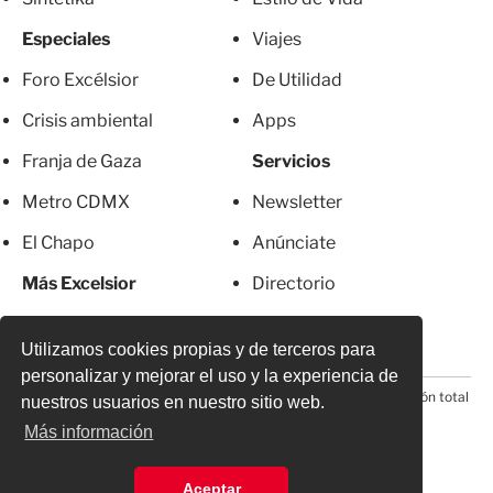
Especiales
Viajes
Foro Excélsior
De Utilidad
Crisis ambiental
Apps
Franja de Gaza
Servicios
Metro CDMX
Newsletter
El Chapo
Anúnciate
Más Excelsior
Directorio
Mujeres
Suscripciones
Utilizamos cookies propias y de terceros para
personalizar y mejorar el uso y la experiencia de
© 2026 Todos los derechos reservados. Prohibida la reproducción total
nuestros usuarios en nuestro sitio web.
o parcial, incluyendo cualquier medio electrónico*
Más información
Aceptar