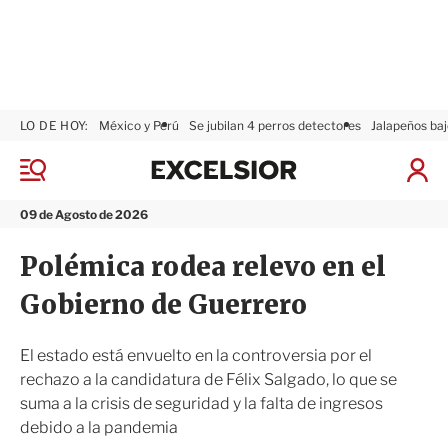
LO DE HOY:
México y Perú
Se jubilan 4 perros detectores
Jalapeños baj
E
x
M
I
c
e
n
n
e
i
09 de Agosto de 2026
ú
l
c
s
i
Polémica rodea relevo en el
i
a
o
r
Gobierno de Guerrero
r
S
e
s
El estado está envuelto en la controversia por el
i
rechazo a la candidatura de Félix Salgado, lo que se
ó
suma a la crisis de seguridad y la falta de ingresos
n
debido a la pandemia