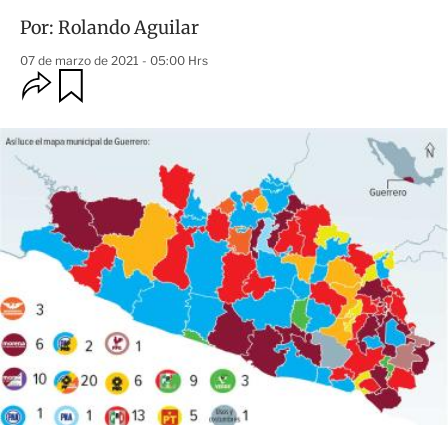
Por:
Rolando Aguilar
07 de marzo de 2021 - 05:00 Hrs
O
G
u
p
a
c
r
i
d
o
a
n
r
e
s
d
e
c
o
m
p
a
r
t
i
r