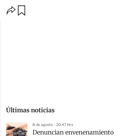
O
G
p
u
c
a
i
r
o
d
n
a
e
r
s
d
e
c
o
Últimas noticias
m
p
8 de agosto - 20:47 Hrs
a
Denuncian envenenamiento