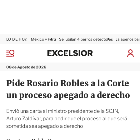
LO DE HOY:
México y Perú
Se jubilan 4 perros detectores
Jalapeños baj
E
x
M
I
c
e
n
n
e
i
08 de Agosto de 2026
ú
l
c
s
i
Pide Rosario Robles a la Corte
i
a
o
r
un proceso apegado a derecho
r
S
e
s
Envió una carta al ministro presidente de la SCJN,
i
Arturo Zaldívar, para pedir que el proceso al que será
ó
sometida sea apegado a derecho
n