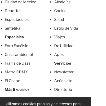
Ciudad de México
Alcaldías
Deportes
Cocina
Espectáculos
Salud
Sintetika
Estilo de Vida
Especiales
Viajes
Foro Excélsior
De Utilidad
Crisis ambiental
Apps
Franja de Gaza
Servicios
Metro CDMX
Newsletter
El Chapo
Anúnciate
Más Excelsior
Directorio
Mujeres
Suscripciones
Utilizamos cookies propias y de terceros para