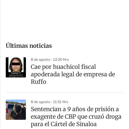
s
d
e
c
o
Últimas noticias
m
p
8 de agosto - 12:20 Hrs
a
Cae por huachicol fiscal
r
apoderada legal de empresa de
t
Ruffo
i
r
8 de agosto - 11:51 Hrs
Sentencian a 9 años de prisión a
exagente de CBP que cruzó droga
para el Cártel de Sinaloa