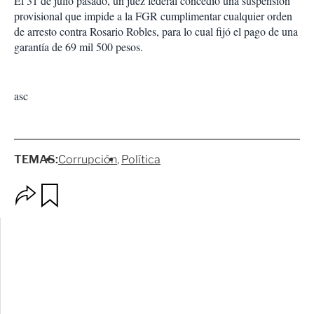
El 31 de julio pasado, un juez federal concedió una suspensión
provisional que impide a la FGR cumplimentar cualquier orden
de arresto contra Rosario Robles, para lo cual fijó el pago de una
garantía de 69 mil 500 pesos.
asc
TEMAS:
Corrupción
Política
O
G
p
u
c
a
i
r
o
d
n
a
e
r