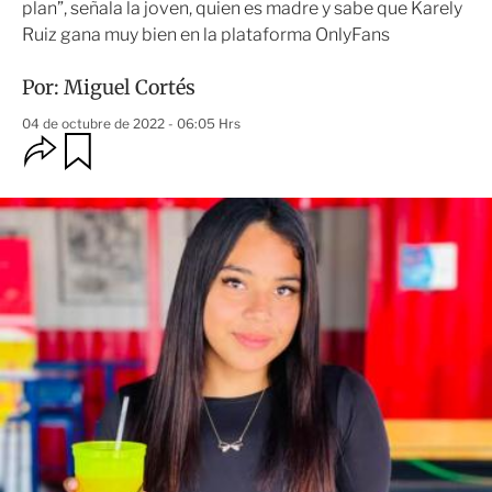
plan”, señala la joven, quien es madre y sabe que Karely
Ruiz gana muy bien en la plataforma OnlyFans
Por:
Miguel Cortés
04 de octubre de 2022 - 06:05 Hrs
O
G
u
p
a
c
r
i
d
o
a
n
r
e
s
d
e
c
o
m
p
a
r
t