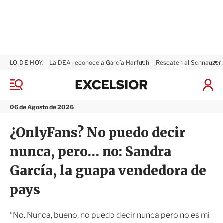
LO DE HOY:
La DEA reconoce a García Harfuch
¡Rescaten al Schnauzer!
E
x
M
I
c
e
n
n
e
i
06 de Agosto de 2026
ú
l
c
s
i
¿OnlyFans? No puedo decir
i
a
o
r
nunca, pero… no: Sandra
r
S
e
García, la guapa vendedora de
s
i
pays
ó
n
“No. Nunca, bueno, no puedo decir nunca pero no es mi