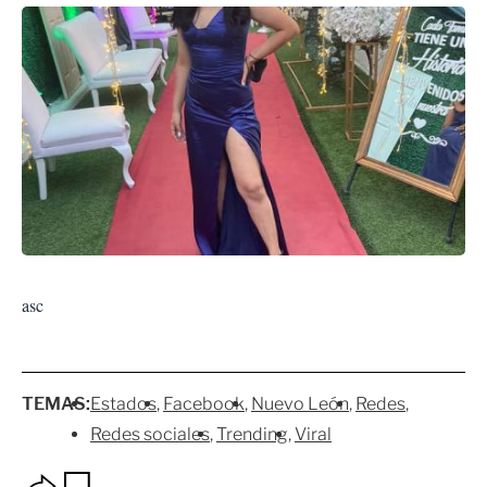
asc
TEMAS:
Estados
Facebook
Nuevo León
Redes
Redes sociales
Trending
Viral
O
G