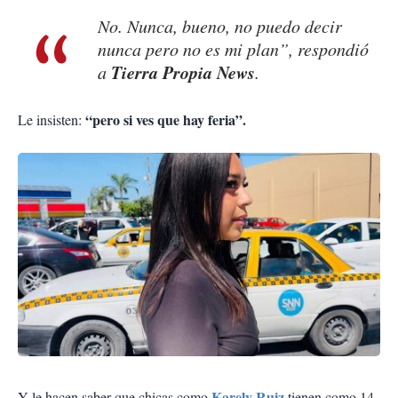
No. Nunca, bueno, no puedo decir
nunca pero no es mi plan”, respondió
Tierra Propia News
a
.
“pero si ves que hay feria”.
Le insisten:
Karely Ruiz
Y le hacen saber que chicas como
tienen como 14