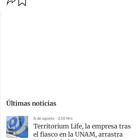
p
u
c
a
i
r
o
d
n
a
e
r
s
d
e
c
o
Últimas noticias
m
p
6 de agosto - 2:10 Hrs
a
Territorium Life, la empresa tras
r
el fiasco en la UNAM, arrastra
t