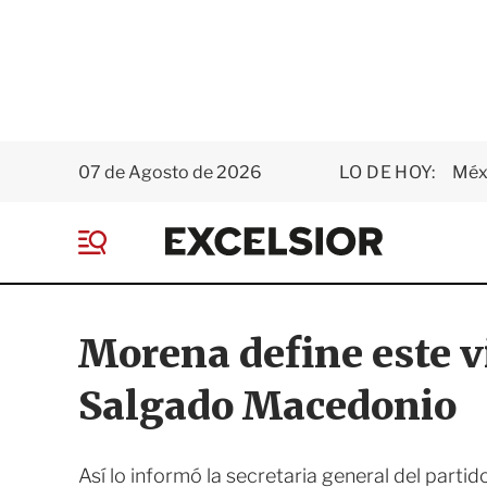
07 de Agosto de 2026
LO DE HOY:
Méxi
E
x
M
c
e
e
n
l
ú
s
Morena define este v
i
o
Salgado Macedonio
r
Así lo informó la secretaria general del partid