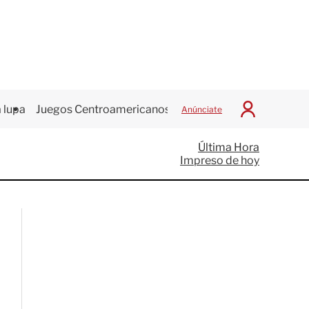
 lupa
Juegos Centroamericanos
Anúnciate
I
n
i
Última Hora
c
Impreso de hoy
i
a
r
S
e
s
i
ó
n