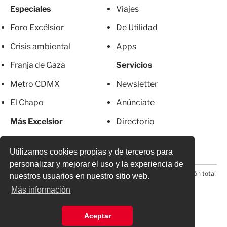
Especiales
Viajes
Foro Excélsior
De Utilidad
Crisis ambiental
Apps
Franja de Gaza
Servicios
Metro CDMX
Newsletter
El Chapo
Anúnciate
Más Excelsior
Directorio
Mujeres
Suscripciones
Utilizamos cookies propias y de terceros para
personalizar y mejorar el uso y la experiencia de
© 2026 Todos los derechos reservados. Prohibida la reproducción total
nuestros usuarios en nuestro sitio web.
o parcial, incluyendo cualquier medio electrónico*
Más información
Aceptar