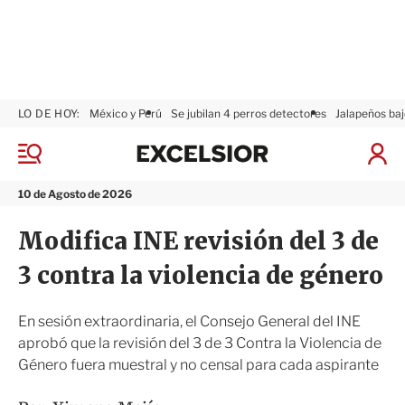
LO DE HOY:
México y Perú
Se jubilan 4 perros detectores
Jalapeños baj
E
x
M
I
c
e
n
n
e
i
10 de Agosto de 2026
ú
l
c
s
i
Modifica INE revisión del 3 de
i
a
o
r
3 contra la violencia de género
r
S
e
s
En sesión extraordinaria, el Consejo General del INE
i
aprobó que la revisión del 3 de 3 Contra la Violencia de
ó
Género fuera muestral y no censal para cada aspirante
n