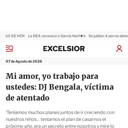
LO DE HOY:
La DEA reconoce a García Harfuch
Se jubilan 4 perros dete
E
x
M
I
c
e
n
n
e
i
07 de Agosto de 2026
ú
l
c
s
i
Mi amor, yo trabajo para
i
a
o
r
ustedes: DJ Bengala, víctima
r
S
e
de atentado
s
i
ó
‘Teníamos muchos planes juntos de ir creciendo con
n
nuestros niños… teníamos el plan de casarnos el
próximo año, era un secreto entre nosotros y mire lo