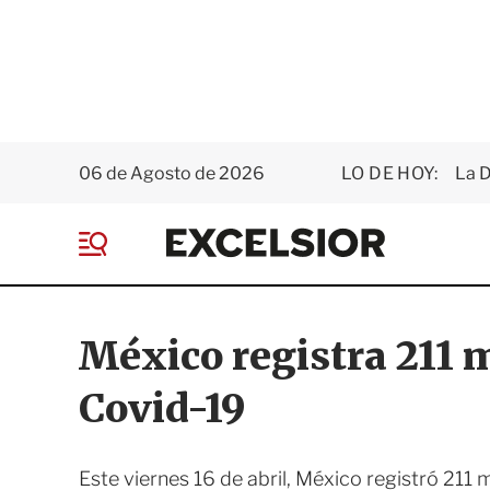
06 de Agosto de 2026
LO DE HOY:
La D
E
x
M
c
e
e
n
l
ú
s
México registra 211 
i
o
Covid-19
r
Este viernes 16 de abril, México registró 211 