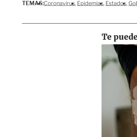
TEMAS:
Coronavirus
Epidemias
Estados
Gob