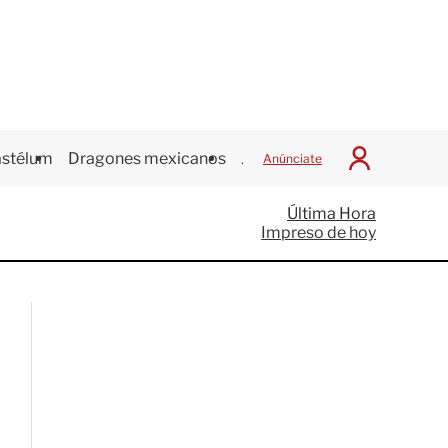
stélum
Dragones mexicanos
Juegos Centroamericanos
Anúnciate
I
n
i
Última Hora
c
Impreso de hoy
i
a
r
S
e
s
i
ó
n