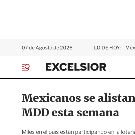
07 de Agosto de 2026
LO DE HOY:
Méxi
E
x
M
c
e
e
n
l
ú
s
Mexicanos se alistan
i
o
MDD esta semana
r
Miles en el país están participando en la lot