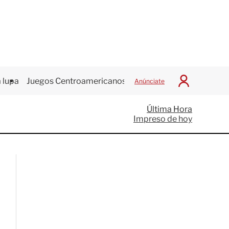
 lupa
Juegos Centroamericanos
Anúnciate
I
n
i
Última Hora
c
Impreso de hoy
i
a
r
S
e
s
i
ó
n