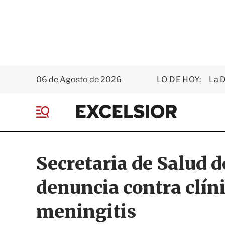
06 de Agosto de 2026
LO DE HOY:
La D
E
x
M
c
e
e
n
l
ú
s
Secretaria de Salud 
i
o
denuncia contra clíni
r
meningitis