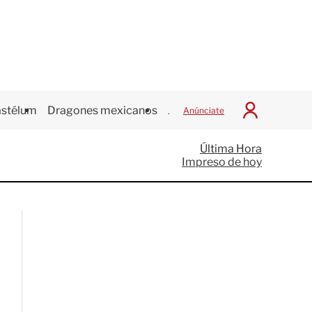
stélum
Dragones mexicanos
Juegos Centroamericanos
Anúnciate
I
n
i
Última Hora
c
Impreso de hoy
i
a
r
S
e
s
i
ó
n