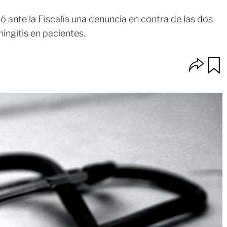
 ante la Fiscalía una denuncia en contra de las dos
ingitis en pacientes.
O
u
p
a
c
r
i
d
o
a
n
r
e
s
d
e
c
o
m
p
a
r
t
i